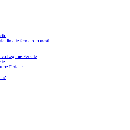
cite
le din alte ferme romanesti
arca Legume Fericite
ite
ume Fericite
vam?