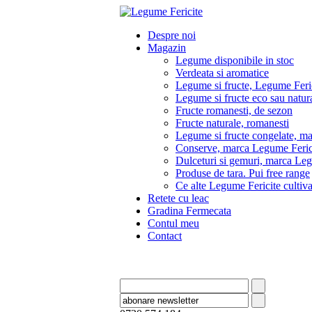
Despre noi
Magazin
Legume disponibile in stoc
Verdeata si aromatice
Legume si fructe, Legume Feri
Legume si fructe eco sau natura
Fructe romanesti, de sezon
Fructe naturale, romanesti
Legume si fructe congelate, m
Conserve, marca Legume Feric
Dulceturi si gemuri, marca Leg
Produse de tara. Pui free range
Ce alte Legume Fericite culti
Retete cu leac
Gradina Fermecata
Contul meu
Contact