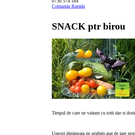
0730 574 184
Comanda Rapida
SNACK ptr birou
Timpul de care ne vaitam cu totii dar si dor
Uneori dimineata ne grabim atat de tare pen