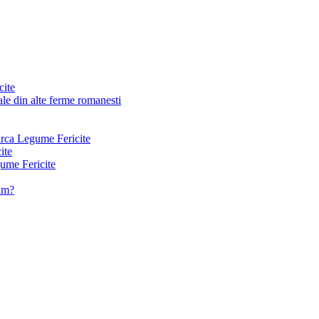
cite
le din alte ferme romanesti
arca Legume Fericite
ite
ume Fericite
vam?