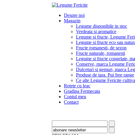
Despre noi
Magazin
Legume disponibile in stoc
Verdeata si aromatice
Legume si fructe, Legume Feri
Legume si fructe eco sau natura
Fructe romanesti, de sezon
Fructe naturale, romanesti
Legume si fructe congelate, m
Conserve, marca Legume Feric
Dulceturi si gemuri, marca Leg
Produse de tara. Pui free range
Ce alte Legume Fericite culti
Retete cu leac
Gradina Fermecata
Contul meu
Contact