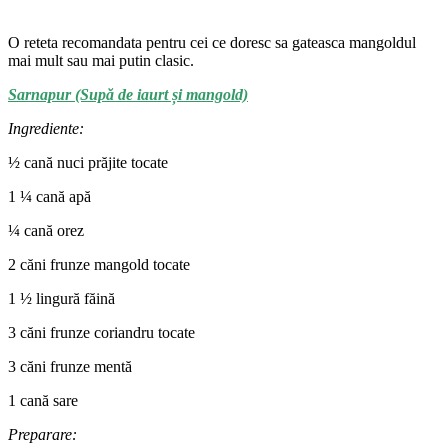
O reteta recomandata pentru cei ce doresc sa gateasca mangoldul
mai mult sau mai putin clasic.
Sarnapur (Supă de iaurt și mangold)
Ingrediente:
½ cană nuci prăjite tocate
1 ¼ cană apă
¼ cană orez
2 căni frunze mangold tocate
1 ½ lingură făină
3 căni frunze coriandru tocate
3 căni frunze mentă
1 cană sare
Preparare: