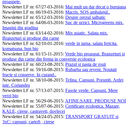
proaspete.
Newsletter LF nr. 67/27-03-2016
:
Mai mult un dar decat o buruiana
Newsletter LF nr. 66/19-03-2016
:
Macris. SOS ambalajul..
Newsletter LF nr. 65/12-03-2016
:
Despre orezul salbatic
Newsletter LF nr. 64/06-03-2016
:
Suc de urzici. Microgreens mix.
Imagini din gradina
Newsletter LF nr. 63/14-02-2016
:
Mix asiatic. Salata mix.
Branzeturi si produse din carne
Newsletter LF nr. 62/10-01-2016
:
verde in iarna. salata fericita.
komatsuna. bun bio
Newsletter LF nr. 61/15-11-2015
:
Verde bio proaspat. Branzeturi si
produse din carne din ferma in conversie ecologica
Newsletter LF nr. 60/23-08-2015
:
Prazul si pasta de rosii
Newsletter LF nr. 59/16-08-2015
:
Rubarba sau revent. Noutati
fructe si conserve. In curand..
Newsletter LF nr. 58/10-08-2015
:
Telina. Capsuni. Porumb. Ardei
iute. Coriandru
Newsletter LF nr. 57/13-07-2015
:
Fasole verde. Capsuni. Mere
verzi bio
Newsletter LF nr. 56/29-06-2015
:
AFINE:SARE. PRODUSE NOI
Newsletter LF nr. 55/07-06-2015
:
Certificare ecologica. Mazare,
KALE, cirese, castraveti, dovlecei
Newsletter LF nr. 54/24-05-2015
:
TRANSPORT GRATUIT si
3xC: capsuni, cartofi , cirese