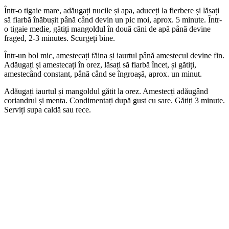
Într-o tigaie mare, adăugați nucile și apa, aduceți la fierbere și lăsați
să fiarbă înăbușit până când devin un pic moi, aprox. 5 minute. Într-
o tigaie medie, gătiți mangoldul în două căni de apă până devine
fraged, 2-3 minutes. Scurgeți bine.
Într-un bol mic, amestecați făina și iaurtul până amestecul devine fin.
Adăugați și amestecați în orez, lăsați să fiarbă încet, și gătiți,
amestecând constant, până când se îngroașă, aprox. un minut.
Adăugați iaurtul și mangoldul gătit la orez. Amestecți adăugând
coriandrul și menta. Condimentați după gust cu sare. Gătiți 3 minute.
Serviți supa caldă sau rece.