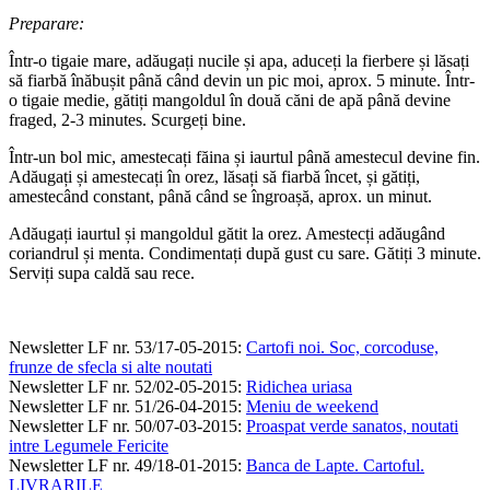
Preparare:
Într-o tigaie mare, adăugați nucile și apa, aduceți la fierbere și lăsați
să fiarbă înăbușit până când devin un pic moi, aprox. 5 minute. Într-
o tigaie medie, gătiți mangoldul în două căni de apă până devine
fraged, 2-3 minutes. Scurgeți bine.
Într-un bol mic, amestecați făina și iaurtul până amestecul devine fin.
Adăugați și amestecați în orez, lăsați să fiarbă încet, și gătiți,
amestecând constant, până când se îngroașă, aprox. un minut.
Adăugați iaurtul și mangoldul gătit la orez. Amestecți adăugând
coriandrul și menta. Condimentați după gust cu sare. Gătiți 3 minute.
Serviți supa caldă sau rece.
Newsletter LF nr. 53/17-05-2015
:
Cartofi noi. Soc, corcoduse,
frunze de sfecla si alte noutati
Newsletter LF nr. 52/02-05-2015
:
Ridichea uriasa
Newsletter LF nr. 51/26-04-2015
:
Meniu de weekend
Newsletter LF nr. 50/07-03-2015
:
Proaspat verde sanatos, noutati
intre Legumele Fericite
Newsletter LF nr. 49/18-01-2015
:
Banca de Lapte. Cartoful.
LIVRARILE