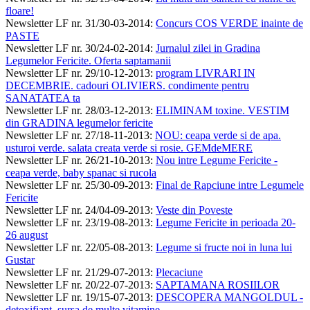
floare!
Newsletter LF nr. 31/30-03-2014
:
Concurs COS VERDE inainte de
PASTE
Newsletter LF nr. 30/24-02-2014
:
Jurnalul zilei in Gradina
Legumelor Fericite. Oferta saptamanii
Newsletter LF nr. 29/10-12-2013
:
program LIVRARI IN
DECEMBRIE. cadouri OLIVIERS. condimente pentru
SANATATEA ta
Newsletter LF nr. 28/03-12-2013
:
ELIMINAM toxine. VESTIM
din GRADINA legumelor fericite
Newsletter LF nr. 27/18-11-2013
:
NOU: ceapa verde si de apa.
usturoi verde. salata creata verde si rosie. GEMdeMERE
Newsletter LF nr. 26/21-10-2013
:
Nou intre Legume Fericite -
ceapa verde, baby spanac si rucola
Newsletter LF nr. 25/30-09-2013
:
Final de Rapciune intre Legumele
Fericite
Newsletter LF nr. 24/04-09-2013
:
Veste din Poveste
Newsletter LF nr. 23/19-08-2013
:
Legume Fericite in perioada 20-
26 august
Newsletter LF nr. 22/05-08-2013
:
Legume si fructe noi in luna lui
Gustar
Newsletter LF nr. 21/29-07-2013
:
Plecaciune
Newsletter LF nr. 20/22-07-2013
:
SAPTAMANA ROSIILOR
Newsletter LF nr. 19/15-07-2013
:
DESCOPERA MANGOLDUL -
detoxifiant, sursa de multe vitamine