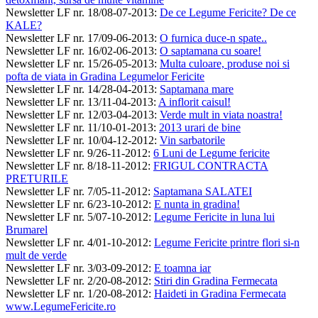
Newsletter LF nr. 18/08-07-2013
:
De ce Legume Fericite? De ce
KALE?
Newsletter LF nr. 17/09-06-2013
:
O furnica duce-n spate..
Newsletter LF nr. 16/02-06-2013
:
O saptamana cu soare!
Newsletter LF nr. 15/26-05-2013
:
Multa culoare, produse noi si
pofta de viata in Gradina Legumelor Fericite
Newsletter LF nr. 14/28-04-2013
:
Saptamana mare
Newsletter LF nr. 13/11-04-2013
:
A inflorit caisul!
Newsletter LF nr. 12/03-04-2013
:
Verde mult in viata noastra!
Newsletter LF nr. 11/10-01-2013
:
2013 urari de bine
Newsletter LF nr. 10/04-12-2012
:
Vin sarbatorile
Newsletter LF nr. 9/26-11-2012
:
6 Luni de Legume fericite
Newsletter LF nr. 8/18-11-2012
:
FRIGUL CONTRACTA
PRETURILE
Newsletter LF nr. 7/05-11-2012
:
Saptamana SALATEI
Newsletter LF nr. 6/23-10-2012
:
E nunta in gradina!
Newsletter LF nr. 5/07-10-2012
:
Legume Fericite in luna lui
Brumarel
Newsletter LF nr. 4/01-10-2012
:
Legume Fericite printre flori si-n
mult de verde
Newsletter LF nr. 3/03-09-2012
:
E toamna iar
Newsletter LF nr. 2/20-08-2012
:
Stiri din Gradina Fermecata
Newsletter LF nr. 1/20-08-2012
:
Haideti in Gradina Fermecata
www.LegumeFericite.ro