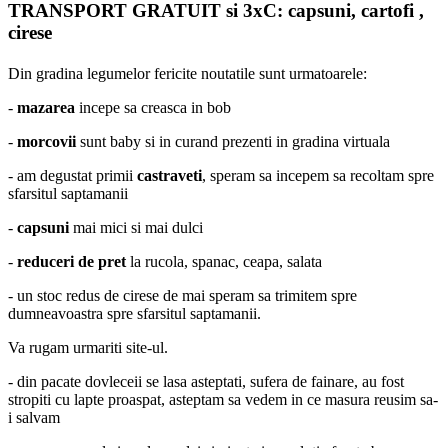
TRANSPORT GRATUIT si 3xC: capsuni, cartofi ,
cirese
Din gradina legumelor fericite noutatile sunt urmatoarele:
-
mazarea
incepe sa creasca in bob
-
morcovii
sunt baby si in curand prezenti in gradina virtuala
- am degustat primii
castraveti
, speram sa incepem sa recoltam spre
sfarsitul saptamanii
-
capsuni
mai mici si mai dulci
-
reduceri de pret
la rucola, spanac, ceapa, salata
- un stoc redus de cirese de mai speram sa trimitem spre
dumneavoastra spre sfarsitul saptamanii.
Va rugam urmariti site-ul.
- din pacate dovleceii se lasa asteptati, sufera de fainare, au fost
stropiti cu lapte proaspat, asteptam sa vedem in ce masura reusim sa-
i salvam