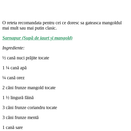
O reteta recomandata pentru cei ce doresc sa gateasca mangoldul
mai mult sau mai putin clasic.
Sarnapur (Supă de iaurt și mangold)
Ingrediente:
½ cană nuci prăjite tocate
1 ¼ cană apă
¼ cană orez
2 căni frunze mangold tocate
1 ½ lingură făină
3 căni frunze coriandru tocate
3 căni frunze mentă
1 cană sare