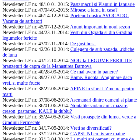
Newsletter LF nr. 48/10-01-2015
:
Pastarnacul si Planuri in Ianuarie
Newsletter LF nr. 47/04-01-2015
:
Miroase a iarna in casa?
Newsletter LF nr. 46/14-12-2014
:
Prietenul nostru AVOCADO.
Vacanta de sarbatori
Newsletter LF nr. 45/07-12-2014
:
Anunt important in noul sezon
Newsletter LF nr. 44/23-11-2014
:
Vesti din Ograda si din Gradina
legumelor fericite
Newsletter LF nr. 43/02-11-2014
:
De gustibus..
Newsletter LF nr. 42/26-10-2014
:
Culegem de sub zapada...ridiche
de luna
Newsletter LF nr. 41/12-10-2014
:
NOU la LEGUME FERICITE
branzeturi de capra de la Manastirea Barnova
Newsletter LF nr. 40/28-09-2014
:
Ce mai avem in panere?
Newsletter LF nr. 39/27-07-2014
:
Bame. Rucola. Anghinare daca
vrei..si multe fructe
Newsletter LF nr. 38/22-06-2014
:
AFINE in sfarsit. Zmeura pentru
marti
Newsletter LF nr. 37/08-06-2014
:
Asemanari dintre oameni si plante
Newsletter LF nr. 36/01-06-2014
:
Noutatile saptamanii: mazare,
creson, pastarnac. KALE la dublu?
Newsletter LF nr. 35/24-05-2014
:
Vesti proaspete din lumea verde a
Gradinii Fermecate
Newsletter LF nr. 34/17-05-2014
:
Vreti sa diversificati?
Newsletter LF nr. 33/12-05-2014
:
CAPSUNI cu livrare maine
Newsletter LF nr. 32/13-04-2014
:
La multi ani oameni cu nume de