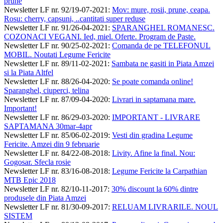
prune
Newsletter LF nr. 92/19-07-2021
:
Mov: mure, rosii, prune, ceapa.
Rosu: cherry, capsuni, ..cantitati super reduse
Newsletter LF nr. 91/26-04-2021
:
SPARANGHEL ROMANESC.
COZONACI VEGANI. Ied, miel. Oferte. Program de Paste.
Newsletter LF nr. 90/25-02-2021
:
Comanda de pe TELEFONUL
MOBIL. Noutati Legume Fericite
Newsletter LF nr. 89/11-02-2021
:
Sambata ne gasiti in Piata Amzei
si la Piata Altfel
Newsletter LF nr. 88/26-04-2020
:
Se poate comanda online!
Sparanghel, ciuperci, telina
Newsletter LF nr. 87/09-04-2020
:
Livrari in saptamana mare.
Important!
Newsletter LF nr. 86/29-03-2020
:
IMPORTANT - LIVRARE
SAPTAMANA 30mar-4apr
Newsletter LF nr. 85/06-02-2019
:
Vesti din gradina Legume
Fericite. Amzei din 9 februarie
Newsletter LF nr. 84/22-08-2018
:
Livity. Afine la final. Nou:
Gogosar. Sfecla rosie
Newsletter LF nr. 83/16-08-2018
:
Legume Fericite la Carpathian
MTB Epic 2018
Newsletter LF nr. 82/10-11-2017
:
30% discount la 60% dintre
produsele din Piata Amzei
Newsletter LF nr. 81/30-09-2017
:
RELUAM LIVRARILE. NOUL
SISTEM