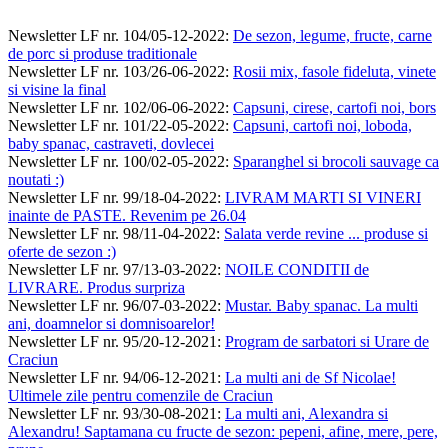
Newsletter LF nr. 104/05-12-2022
:
De sezon, legume, fructe, carne
de porc si produse traditionale
Newsletter LF nr. 103/26-06-2022
:
Rosii mix, fasole fideluta, vinete
si visine la final
Newsletter LF nr. 102/06-06-2022
:
Capsuni, cirese, cartofi noi, bors
Newsletter LF nr. 101/22-05-2022
:
Capsuni, cartofi noi, loboda,
baby spanac, castraveti, dovlecei
Newsletter LF nr. 100/02-05-2022
:
Sparanghel si brocoli sauvage ca
noutati :)
Newsletter LF nr. 99/18-04-2022
:
LIVRAM MARTI SI VINERI
inainte de PASTE. Revenim pe 26.04
Newsletter LF nr. 98/11-04-2022
:
Salata verde revine ... produse si
oferte de sezon :)
Newsletter LF nr. 97/13-03-2022
:
NOILE CONDITII de
LIVRARE. Produs surpriza
Newsletter LF nr. 96/07-03-2022
:
Mustar. Baby spanac. La multi
ani, doamnelor si domnisoarelor!
Newsletter LF nr. 95/20-12-2021
:
Program de sarbatori si Urare de
Craciun
Newsletter LF nr. 94/06-12-2021
:
La multi ani de Sf Nicolae!
Ultimele zile pentru comenzile de Craciun
Newsletter LF nr. 93/30-08-2021
:
La multi ani, Alexandra si
Alexandru! Saptamana cu fructe de sezon: pepeni, afine, mere, pere,