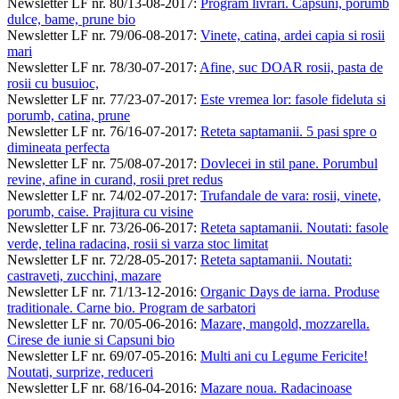
Newsletter LF nr. 80/13-08-2017
:
Program livrari. Capsuni, porumb
dulce, bame, prune bio
Newsletter LF nr. 79/06-08-2017
:
Vinete, catina, ardei capia si rosii
mari
Newsletter LF nr. 78/30-07-2017
:
Afine, suc DOAR rosii, pasta de
rosii cu busuioc,
Newsletter LF nr. 77/23-07-2017
:
Este vremea lor: fasole fideluta si
porumb, catina, prune
Newsletter LF nr. 76/16-07-2017
:
Reteta saptamanii. 5 pasi spre o
dimineata perfecta
Newsletter LF nr. 75/08-07-2017
:
Dovlecei in stil pane. Porumbul
revine, afine in curand, rosii pret redus
Newsletter LF nr. 74/02-07-2017
:
Trufandale de vara: rosii, vinete,
porumb, caise. Prajitura cu visine
Newsletter LF nr. 73/26-06-2017
:
Reteta saptamanii. Noutati: fasole
verde, telina radacina, rosii si varza stoc limitat
Newsletter LF nr. 72/28-05-2017
:
Reteta saptamanii. Noutati:
castraveti, zucchini, mazare
Newsletter LF nr. 71/13-12-2016
:
Organic Days de iarna. Produse
traditionale. Carne bio. Program de sarbatori
Newsletter LF nr. 70/05-06-2016
:
Mazare, mangold, mozzarella.
Cirese de iunie si Capsuni bio
Newsletter LF nr. 69/07-05-2016
:
Multi ani cu Legume Fericite!
Noutati, surprize, reduceri
Newsletter LF nr. 68/16-04-2016
:
Mazare noua. Radacinoase