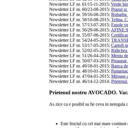
Newsletter LF nr. 61/15-11-2015
:
Verde bio
Newsletter LF nr. 60/23-08-2015
:
Prazul si 
Newsletter LF nr. 59/16-08-2015
:
Rubarba s
Newsletter LF nr. 58/10-08-2015
:
Telina. C
Newsletter LF nr. 57/13-07-2015
:
Fasole ve
Newsletter LF nr. 56/29-06-2015
:
AFINE:
Newsletter LF nr. 55/07-06-2015
:
Certifica
Newsletter LF nr. 54/24-05-2015
:
TRANSPOR
Newsletter LF nr. 53/17-05-2015
:
Cartofi n
Newsletter LF nr. 52/02-05-2015
:
Ridichea 
Newsletter LF nr. 51/26-04-2015
:
Meniu d
Newsletter LF nr. 50/07-03-2015
:
Proaspat 
Newsletter LF nr. 49/18-01-2015
:
Banca de
Newsletter LF nr. 48/10-01-2015
:
Pastarnac
Newsletter LF nr. 47/04-01-2015
:
Miroase a
Newsletter LF nr. 46/14-12-2014
:
Prietenu
Prietenul nostru AVOCADO. Vaca
As zice ca e posibil sa fie ceva in neregula
Este fructul cu cel mai mare continut d