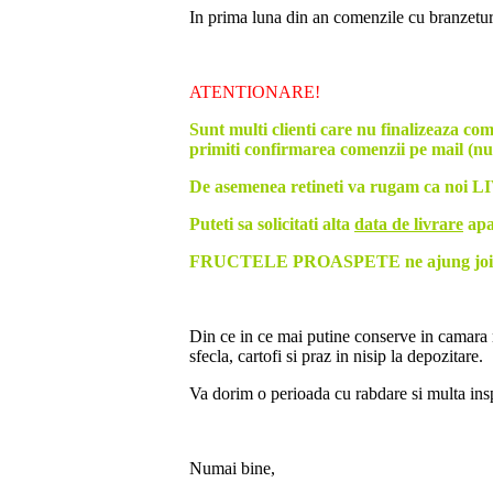
In prima luna din an comenzile cu branzetu
ATENTIONARE!
Sunt multi clienti care nu finalizeaza c
primiti confirmarea comenzii pe mail 
De asemenea retineti va rugam ca noi LI
Puteti sa solicitati alta
data de livrare
apa
FRUCTELE PROASPETE ne ajung joia deci
Din ce in ce mai putine conserve in camara n
sfecla, cartofi si praz in nisip la depozitare.
Va dorim o perioada cu rabdare si multa insp
Numai bine,