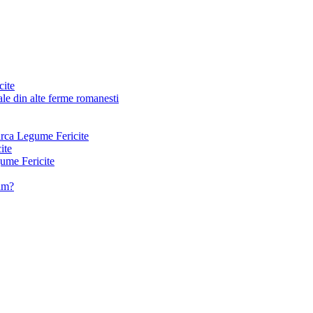
cite
le din alte ferme romanesti
arca Legume Fericite
ite
ume Fericite
vam?