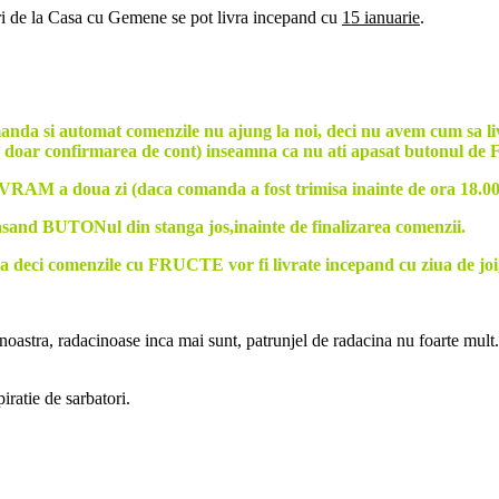
ri de la Casa cu Gemene se pot livra incepand cu
15 ianuarie
.
omanda si automat comenzile nu ajung la noi, deci nu avem cum sa 
(nu doar confirmarea de cont) inseamna ca nu ati apasat buto
VRAM a doua zi (daca comanda a fost trimisa inainte de ora 18.00
sand BUTONul din stanga jos,inainte de finalizarea comenzii.
 comenzile cu FRUCTE vor fi livrate incepand cu ziua de joi,
oastra, radacinoase inca mai sunt, patrunjel de radacina nu foarte mult
iratie de sarbatori.