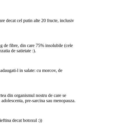
re decat cel putin alte 20 fructe, inclusiv
g de fibre, din care 75% insolubile (cele
atia de satietate :).
i adaugati-l in salate: cu morcov, de
rtea din organismul nostru de care se
 in adolescenta, pre-sarcina sau menopauza.
eftina decat botoxul :))