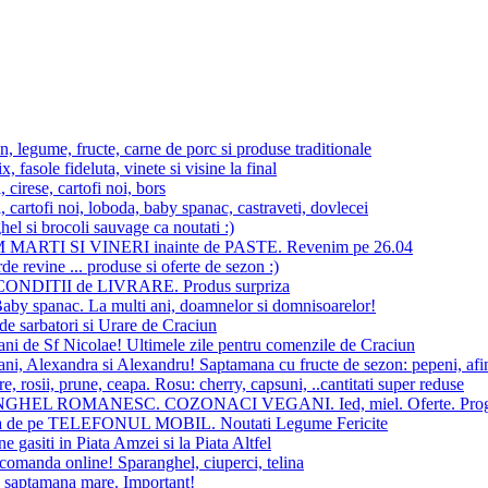
, legume, fructe, carne de porc si produse traditionale
x, fasole fideluta, vinete si visine la final
 cirese, cartofi noi, bors
 cartofi noi, loboda, baby spanac, castraveti, dovlecei
el si brocoli sauvage ca noutati :)
MARTI SI VINERI inainte de PASTE. Revenim pe 26.04
de revine ... produse si oferte de sezon :)
ONDITII de LIVRARE. Produs surpriza
aby spanac. La multi ani, doamnelor si domnisoarelor!
e sarbatori si Urare de Craciun
ani de Sf Nicolae! Ultimele zile pentru comenzile de Craciun
ani, Alexandra si Alexandru! Saptamana cu fructe de sezon: pepeni, afi
, rosii, prune, ceapa. Rosu: cherry, capsuni, ..cantitati super reduse
HEL ROMANESC. COZONACI VEGANI. Ied, miel. Oferte. Progra
 de pe TELEFONUL MOBIL. Noutati Legume Fericite
e gasiti in Piata Amzei si la Piata Altfel
comanda online! Sparanghel, ciuperci, telina
n saptamana mare. Important!