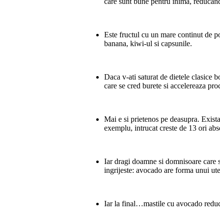
care sunt bune pentru inima, reducand
Este fructul cu un mare continut de pot
banana, kiwi-ul si capsunile.
Daca v-ati saturat de dietele clasice
care se cred burete si accelereaza proc
Mai e si prietenos pe deasupra. Exista 
exemplu, intrucat creste de 13 ori abso
Iar dragi doamne si domnisoare care st
ingrijeste: avocado are forma unui ute
Iar la final…mastile cu avocado reduc r