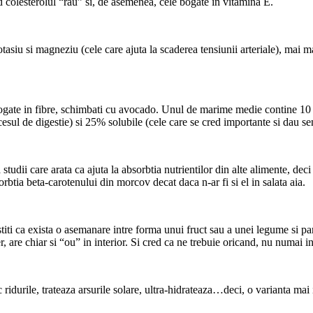
 colesterolul “rau” si, de asemenea, cele bogate in vitamina E.
asiu si magneziu (cele care ajuta la scaderea tensiunii arteriale), mai ma
 bogate in fibre, schimbati cu avocado. Unul de marime medie contine 10 
esul de digestie) si 25% solubile (cele care se cred importante si dau senz
studii care arata ca ajuta la absorbtia nutrientilor din alte alimente, dec
rbtia beta-carotenului din morcov decat daca n-ar fi si el in salata aia.
iti ca exista o asemanare intre forma unui fruct sau a unei legume si pa
r, are chiar si “ou” in interior. Si cred ca ne trebuie oricand, nu numai
idurile, trateaza arsurile solare, ultra-hidrateaza…deci, o varianta mai i