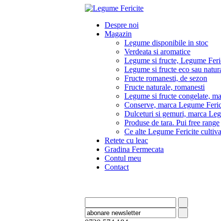
Despre noi
Magazin
Legume disponibile in stoc
Verdeata si aromatice
Legume si fructe, Legume Feri
Legume si fructe eco sau natura
Fructe romanesti, de sezon
Fructe naturale, romanesti
Legume si fructe congelate, m
Conserve, marca Legume Feric
Dulceturi si gemuri, marca Leg
Produse de tara. Pui free range
Ce alte Legume Fericite culti
Retete cu leac
Gradina Fermecata
Contul meu
Contact