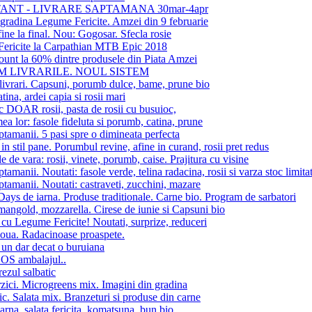
ANT - LIVRARE SAPTAMANA 30mar-4apr
 gradina Legume Fericite. Amzei din 9 februarie
fine la final. Nou: Gogosar. Sfecla rosie
ericite la Carpathian MTB Epic 2018
unt la 60% dintre produsele din Piata Amzei
 LIVRARILE. NOUL SISTEM
ivrari. Capsuni, porumb dulce, bame, prune bio
tina, ardei capia si rosii mari
c DOAR rosii, pasta de rosii cu busuioc,
ea lor: fasole fideluta si porumb, catina, prune
ptamanii. 5 pasi spre o dimineata perfecta
in stil pane. Porumbul revine, afine in curand, rosii pret redus
e de vara: rosii, vinete, porumb, caise. Prajitura cu visine
ptamanii. Noutati: fasole verde, telina radacina, rosii si varza stoc limita
ptamanii. Noutati: castraveti, zucchini, mazare
ays de iarna. Produse traditionale. Carne bio. Program de sarbatori
angold, mozzarella. Cirese de iunie si Capsuni bio
 cu Legume Fericite! Noutati, surprize, reduceri
oua. Radacinoase proaspete.
un dar decat o buruiana
SOS ambalajul..
ezul salbatic
zici. Microgreens mix. Imagini din gradina
ic. Salata mix. Branzeturi si produse din carne
iarna. salata fericita. komatsuna. bun bio