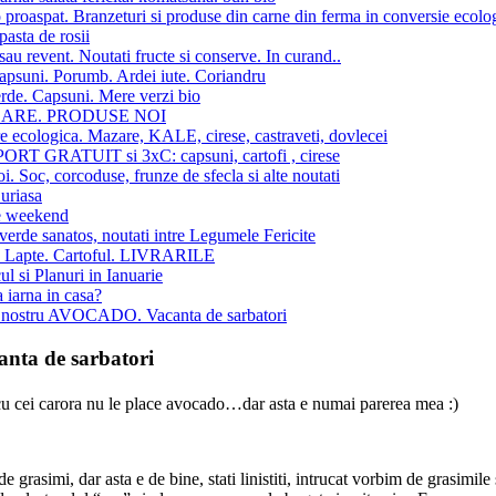
 proaspat. Branzeturi si produse din carne din ferma in conversie ecolo
pasta de rosii
au revent. Noutati fructe si conserve. In curand..
apsuni. Porumb. Ardei iute. Coriandru
rde. Capsuni. Mere verzi bio
SARE. PRODUSE NOI
re ecologica. Mazare, KALE, cirese, castraveti, dovlecei
T GRATUIT si 3xC: capsuni, cartofi , cirese
oi. Soc, corcoduse, frunze de sfecla si alte noutati
uriasa
e weekend
verde sanatos, noutati intre Legumele Fericite
 Lapte. Cartoful. LIVRARILE
ul si Planuri in Ianuarie
 iarna in casa?
l nostru AVOCADO. Vacanta de sarbatori
nta de sarbatori
 cu cei carora nu le place avocado…dar asta e numai parerea mea :)
e grasimi, dar asta e de bine, stati linistiti, intrucat vorbim de grasimile