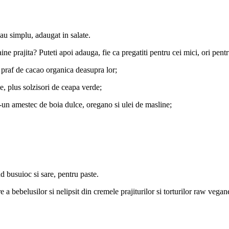
au simplu, adaugat in salate.
paine prajita? Puteti apoi adauga, fie ca pregatiti pentru cei mici, ori pent
praf de cacao organica deasupra lor;
, plus solzisori de ceapa verde;
un amestec de boia dulce, oregano si ulei de masline;
d busuioc si sare, pentru paste.
 a bebelusilor si nelipsit din cremele prajiturilor si torturilor raw vegan