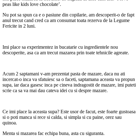
peas like kids love chocolate’.
Nu pot sa spun ca e o pasiune din copilarie, am descoperit-o de fapt
anul trecut cand cred ca am consumat toata rezerva de la Legume
Fericite in 2 luni.
Imi place sa experimentez in bucatarie cu ingredientele nou
descoperite, asa ca am trecut mazarea prin toate tehnicile agreate.
Acum 2 saptamani v-am prezentat pasta de mazare, daca nu ati
incercat-o inca va sfatuiesc sa o faceti, saptamana aceasta va propun
supa, iar daca gasesc inca pe cineva indragostit de mazare, imi puteti
scrie ca sa va mai dau cateva idei cu si despre mazare.
Ce imi place la aceasta supa? Este usor de facut, este foarte gustoasa
si o poti manca si rece si calda, si simpla si cu paine, orez sau
quinoa.
Menta si mazarea fac echipa buna, asta cu siguranta.