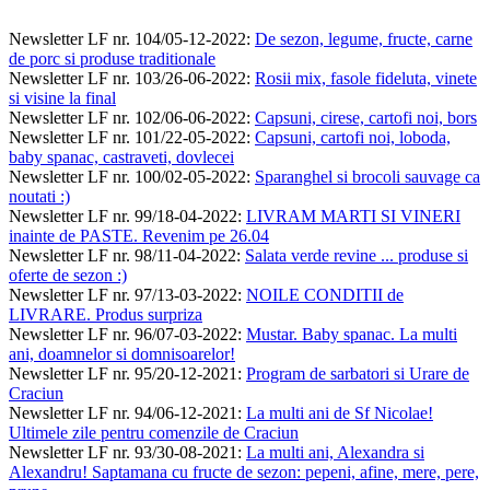
Newsletter LF nr. 104/05-12-2022
:
De sezon, legume, fructe, carne
de porc si produse traditionale
Newsletter LF nr. 103/26-06-2022
:
Rosii mix, fasole fideluta, vinete
si visine la final
Newsletter LF nr. 102/06-06-2022
:
Capsuni, cirese, cartofi noi, bors
Newsletter LF nr. 101/22-05-2022
:
Capsuni, cartofi noi, loboda,
baby spanac, castraveti, dovlecei
Newsletter LF nr. 100/02-05-2022
:
Sparanghel si brocoli sauvage ca
noutati :)
Newsletter LF nr. 99/18-04-2022
:
LIVRAM MARTI SI VINERI
inainte de PASTE. Revenim pe 26.04
Newsletter LF nr. 98/11-04-2022
:
Salata verde revine ... produse si
oferte de sezon :)
Newsletter LF nr. 97/13-03-2022
:
NOILE CONDITII de
LIVRARE. Produs surpriza
Newsletter LF nr. 96/07-03-2022
:
Mustar. Baby spanac. La multi
ani, doamnelor si domnisoarelor!
Newsletter LF nr. 95/20-12-2021
:
Program de sarbatori si Urare de
Craciun
Newsletter LF nr. 94/06-12-2021
:
La multi ani de Sf Nicolae!
Ultimele zile pentru comenzile de Craciun
Newsletter LF nr. 93/30-08-2021
:
La multi ani, Alexandra si
Alexandru! Saptamana cu fructe de sezon: pepeni, afine, mere, pere,