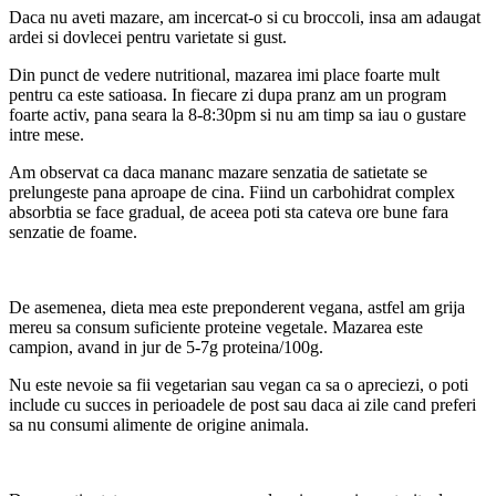
Daca nu aveti mazare, am incercat-o si cu broccoli, insa am adaugat
ardei si dovlecei pentru varietate si gust.
Din punct de vedere nutritional, mazarea imi place foarte mult
pentru ca este satioasa. In fiecare zi dupa pranz am un program
foarte activ, pana seara la 8-8:30pm si nu am timp sa iau o gustare
intre mese.
Am observat ca daca mananc mazare senzatia de satietate se
prelungeste pana aproape de cina. Fiind un carbohidrat complex
absorbtia se face gradual, de aceea poti sta cateva ore bune fara
senzatie de foame.
De asemenea, dieta mea este preponderent vegana, astfel am grija
mereu sa consum suficiente proteine vegetale. Mazarea este
campion, avand in jur de 5-7g proteina/100g.
Nu este nevoie sa fii vegetarian sau vegan ca sa o apreciezi, o poti
include cu succes in perioadele de post sau daca ai zile cand preferi
sa nu consumi alimente de origine animala.