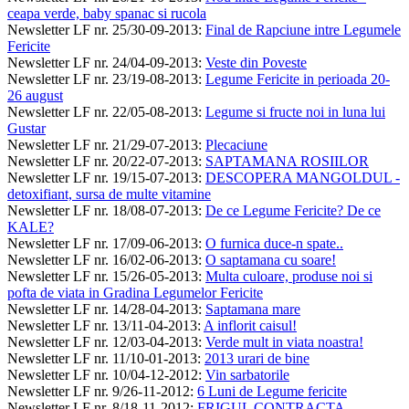
ceapa verde, baby spanac si rucola
Newsletter LF nr. 25/30-09-2013
:
Final de Rapciune intre Legumele
Fericite
Newsletter LF nr. 24/04-09-2013
:
Veste din Poveste
Newsletter LF nr. 23/19-08-2013
:
Legume Fericite in perioada 20-
26 august
Newsletter LF nr. 22/05-08-2013
:
Legume si fructe noi in luna lui
Gustar
Newsletter LF nr. 21/29-07-2013
:
Plecaciune
Newsletter LF nr. 20/22-07-2013
:
SAPTAMANA ROSIILOR
Newsletter LF nr. 19/15-07-2013
:
DESCOPERA MANGOLDUL -
detoxifiant, sursa de multe vitamine
Newsletter LF nr. 18/08-07-2013
:
De ce Legume Fericite? De ce
KALE?
Newsletter LF nr. 17/09-06-2013
:
O furnica duce-n spate..
Newsletter LF nr. 16/02-06-2013
:
O saptamana cu soare!
Newsletter LF nr. 15/26-05-2013
:
Multa culoare, produse noi si
pofta de viata in Gradina Legumelor Fericite
Newsletter LF nr. 14/28-04-2013
:
Saptamana mare
Newsletter LF nr. 13/11-04-2013
:
A inflorit caisul!
Newsletter LF nr. 12/03-04-2013
:
Verde mult in viata noastra!
Newsletter LF nr. 11/10-01-2013
:
2013 urari de bine
Newsletter LF nr. 10/04-12-2012
:
Vin sarbatorile
Newsletter LF nr. 9/26-11-2012
:
6 Luni de Legume fericite
Newsletter LF nr. 8/18-11-2012
:
FRIGUL CONTRACTA