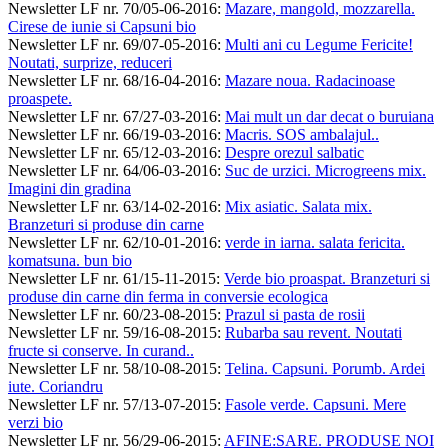
Newsletter LF nr. 70/05-06-2016
:
Mazare, mangold, mozzarella.
Cirese de iunie si Capsuni bio
Newsletter LF nr. 69/07-05-2016
:
Multi ani cu Legume Fericite!
Noutati, surprize, reduceri
Newsletter LF nr. 68/16-04-2016
:
Mazare noua. Radacinoase
proaspete.
Newsletter LF nr. 67/27-03-2016
:
Mai mult un dar decat o buruiana
Newsletter LF nr. 66/19-03-2016
:
Macris. SOS ambalajul..
Newsletter LF nr. 65/12-03-2016
:
Despre orezul salbatic
Newsletter LF nr. 64/06-03-2016
:
Suc de urzici. Microgreens mix.
Imagini din gradina
Newsletter LF nr. 63/14-02-2016
:
Mix asiatic. Salata mix.
Branzeturi si produse din carne
Newsletter LF nr. 62/10-01-2016
:
verde in iarna. salata fericita.
komatsuna. bun bio
Newsletter LF nr. 61/15-11-2015
:
Verde bio proaspat. Branzeturi si
produse din carne din ferma in conversie ecologica
Newsletter LF nr. 60/23-08-2015
:
Prazul si pasta de rosii
Newsletter LF nr. 59/16-08-2015
:
Rubarba sau revent. Noutati
fructe si conserve. In curand..
Newsletter LF nr. 58/10-08-2015
:
Telina. Capsuni. Porumb. Ardei
iute. Coriandru
Newsletter LF nr. 57/13-07-2015
:
Fasole verde. Capsuni. Mere
verzi bio
Newsletter LF nr. 56/29-06-2015
:
AFINE:SARE. PRODUSE NOI