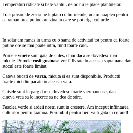
Temperaturi ridicate si bate vantul, deloc nu le place plantutelor.
Tota prasim de zor si ne luptam cu buruienile, udam noaptea pentru
ca raman prea putine ore ziua in care se pot iriga culturile.
In solar am ramas in urma cu o sama de activitati tot pentru ca foarte
putine ore se mai poate intra, fiind foarte cald.
Primele
vinete
sunt gata de cules, chiar daca se dovedesc mai
micute. Primele
rosii gustoase
vor fi livrate in aceasta saptamana dar
stocul este foarte limitat.
Cateva bucati de
varza
, micuta si ea sunt disponibile. Productii
foarte mici din pacate in aceasta vara.
Caisele sunt in parg dar se dovedesc foarte viermanoase, daca
cineva vrea sa le incerce sa ne dea de stire.
Fasolea verde si ardeii nostri sunt in crestere. Am inceput infiintarea
culturilor pentru toamna. Porumbul pentru fiert va fi gata in curand!