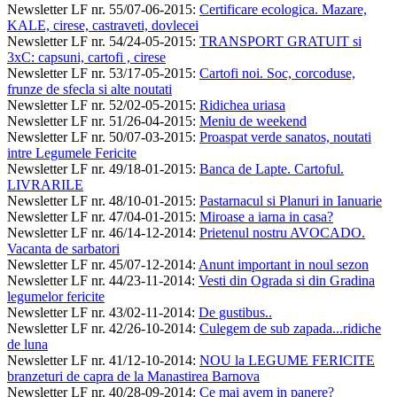
Newsletter LF nr. 55/07-06-2015
:
Certificare ecologica. Mazare,
KALE, cirese, castraveti, dovlecei
Newsletter LF nr. 54/24-05-2015
:
TRANSPORT GRATUIT si
3xC: capsuni, cartofi , cirese
Newsletter LF nr. 53/17-05-2015
:
Cartofi noi. Soc, corcoduse,
frunze de sfecla si alte noutati
Newsletter LF nr. 52/02-05-2015
:
Ridichea uriasa
Newsletter LF nr. 51/26-04-2015
:
Meniu de weekend
Newsletter LF nr. 50/07-03-2015
:
Proaspat verde sanatos, noutati
intre Legumele Fericite
Newsletter LF nr. 49/18-01-2015
:
Banca de Lapte. Cartoful.
LIVRARILE
Newsletter LF nr. 48/10-01-2015
:
Pastarnacul si Planuri in Ianuarie
Newsletter LF nr. 47/04-01-2015
:
Miroase a iarna in casa?
Newsletter LF nr. 46/14-12-2014
:
Prietenul nostru AVOCADO.
Vacanta de sarbatori
Newsletter LF nr. 45/07-12-2014
:
Anunt important in noul sezon
Newsletter LF nr. 44/23-11-2014
:
Vesti din Ograda si din Gradina
legumelor fericite
Newsletter LF nr. 43/02-11-2014
:
De gustibus..
Newsletter LF nr. 42/26-10-2014
:
Culegem de sub zapada...ridiche
de luna
Newsletter LF nr. 41/12-10-2014
:
NOU la LEGUME FERICITE
branzeturi de capra de la Manastirea Barnova
Newsletter LF nr. 40/28-09-2014
:
Ce mai avem in panere?