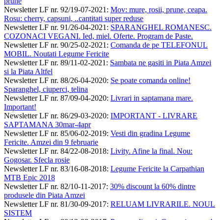
prune
Newsletter LF nr. 92/19-07-2021
:
Mov: mure, rosii, prune, ceapa.
Rosu: cherry, capsuni, ..cantitati super reduse
Newsletter LF nr. 91/26-04-2021
:
SPARANGHEL ROMANESC.
COZONACI VEGANI. Ied, miel. Oferte. Program de Paste.
Newsletter LF nr. 90/25-02-2021
:
Comanda de pe TELEFONUL
MOBIL. Noutati Legume Fericite
Newsletter LF nr. 89/11-02-2021
:
Sambata ne gasiti in Piata Amzei
si la Piata Altfel
Newsletter LF nr. 88/26-04-2020
:
Se poate comanda online!
Sparanghel, ciuperci, telina
Newsletter LF nr. 87/09-04-2020
:
Livrari in saptamana mare.
Important!
Newsletter LF nr. 86/29-03-2020
:
IMPORTANT - LIVRARE
SAPTAMANA 30mar-4apr
Newsletter LF nr. 85/06-02-2019
:
Vesti din gradina Legume
Fericite. Amzei din 9 februarie
Newsletter LF nr. 84/22-08-2018
:
Livity. Afine la final. Nou:
Gogosar. Sfecla rosie
Newsletter LF nr. 83/16-08-2018
:
Legume Fericite la Carpathian
MTB Epic 2018
Newsletter LF nr. 82/10-11-2017
:
30% discount la 60% dintre
produsele din Piata Amzei
Newsletter LF nr. 81/30-09-2017
:
RELUAM LIVRARILE. NOUL
SISTEM