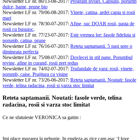
Newsletter LF nr. 80/13-08-2017
:
Program livrari. Capsuni, porumb
dulce, bame, prune bio
Newsletter LF nr. 79/06-08-2017
:
Vinete, catina, ardei capia si rosii
mari
Newsletter LF nr. 78/30-07-2017
:
Afine, suc DOAR rosii, pasta de
rosii cu busuioc,
Newsletter LF nr. 77/23-07-2017
:
Este vremea lor: fasole fideluta si
porumb, catina, prune
Newsletter LF nr. 76/16-07-2017
:
Reteta saptamanii. 5 pasi spre o
dimineata perfecta
Newsletter LF nr. 75/08-07-2017
:
Dovlecei in stil pane. Porumbul
revine, afine in curand, rosii pret redus
Newsletter LF nr. 74/02-07-2017
:
Trufandale de vara: rosii, vinete,
porumb, caise. Prajitura cu visine
Newsletter LF nr. 73/26-06-2017
:
Reteta saptamanii. Noutati: fasole
verde, telina radacina, rosii si varza stoc limitat
Reteta saptamanii. Noutati: fasole verde, telina
radacina, rosii si varza stoc limitat
Ce ne sfatuieste VERONICA sa gatim :
Imi place mazarea la nebunie. In engleza as zice cam asa: ‘I love