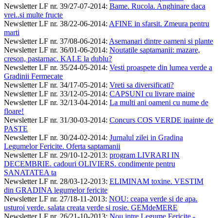
Newsletter LF nr. 39/27-07-2014
:
Bame. Rucola. Anghinare daca
vrei..si multe fructe
Newsletter LF nr. 38/22-06-2014
:
AFINE in sfarsit. Zmeura pentru
marti
Newsletter LF nr. 37/08-06-2014
:
Asemanari dintre oameni si plante
Newsletter LF nr. 36/01-06-2014
:
Noutatile saptamanii: mazare,
creson, pastarnac. KALE la dublu?
Newsletter LF nr. 35/24-05-2014
:
Vesti proaspete din lumea verde a
Gradinii Fermecate
Newsletter LF nr. 34/17-05-2014
:
Vreti sa diversificati?
Newsletter LF nr. 33/12-05-2014
:
CAPSUNI cu livrare maine
Newsletter LF nr. 32/13-04-2014
:
La multi ani oameni cu nume de
floare!
Newsletter LF nr. 31/30-03-2014
:
Concurs COS VERDE inainte de
PASTE
Newsletter LF nr. 30/24-02-2014
:
Jurnalul zilei in Gradina
Legumelor Fericite. Oferta saptamanii
Newsletter LF nr. 29/10-12-2013
:
program LIVRARI IN
DECEMBRIE. cadouri OLIVIERS. condimente pentru
SANATATEA ta
Newsletter LF nr. 28/03-12-2013
:
ELIMINAM toxine. VESTIM
din GRADINA legumelor fericite
Newsletter LF nr. 27/18-11-2013
:
NOU: ceapa verde si de apa.
usturoi verde. salata creata verde si rosie. GEMdeMERE
Newsletter LF nr. 26/21-10-2013
:
Nou intre Legume Fericite -