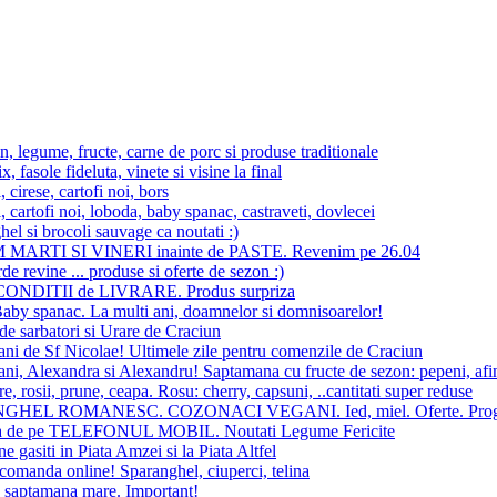
, legume, fructe, carne de porc si produse traditionale
x, fasole fideluta, vinete si visine la final
 cirese, cartofi noi, bors
 cartofi noi, loboda, baby spanac, castraveti, dovlecei
el si brocoli sauvage ca noutati :)
MARTI SI VINERI inainte de PASTE. Revenim pe 26.04
de revine ... produse si oferte de sezon :)
ONDITII de LIVRARE. Produs surpriza
aby spanac. La multi ani, doamnelor si domnisoarelor!
e sarbatori si Urare de Craciun
ani de Sf Nicolae! Ultimele zile pentru comenzile de Craciun
ani, Alexandra si Alexandru! Saptamana cu fructe de sezon: pepeni, afi
, rosii, prune, ceapa. Rosu: cherry, capsuni, ..cantitati super reduse
HEL ROMANESC. COZONACI VEGANI. Ied, miel. Oferte. Progra
 de pe TELEFONUL MOBIL. Noutati Legume Fericite
e gasiti in Piata Amzei si la Piata Altfel
comanda online! Sparanghel, ciuperci, telina
n saptamana mare. Important!