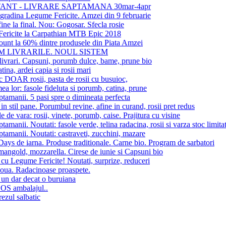
ANT - LIVRARE SAPTAMANA 30mar-4apr
 gradina Legume Fericite. Amzei din 9 februarie
fine la final. Nou: Gogosar. Sfecla rosie
ericite la Carpathian MTB Epic 2018
unt la 60% dintre produsele din Piata Amzei
 LIVRARILE. NOUL SISTEM
ivrari. Capsuni, porumb dulce, bame, prune bio
tina, ardei capia si rosii mari
c DOAR rosii, pasta de rosii cu busuioc,
ea lor: fasole fideluta si porumb, catina, prune
ptamanii. 5 pasi spre o dimineata perfecta
in stil pane. Porumbul revine, afine in curand, rosii pret redus
e de vara: rosii, vinete, porumb, caise. Prajitura cu visine
ptamanii. Noutati: fasole verde, telina radacina, rosii si varza stoc limita
ptamanii. Noutati: castraveti, zucchini, mazare
ays de iarna. Produse traditionale. Carne bio. Program de sarbatori
angold, mozzarella. Cirese de iunie si Capsuni bio
 cu Legume Fericite! Noutati, surprize, reduceri
oua. Radacinoase proaspete.
un dar decat o buruiana
SOS ambalajul..
ezul salbatic