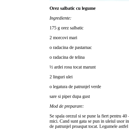
Orez salbatic cu legume
Ingrediente:
175 g orez salbatic
2 morcovi mari
o radacina de pastarnac
o radacina de telina
½ ardei rosu tocat marunt
2 linguri ulei
o legatura de patrunjel verde
sare si piper dupa gust
Mod de preparare:
Se spala orezul si se pune la fiert pentru 40 
mici. Cand sunt gata se pun in uleiul usor inc
de patrunjel proaspat tocat. Legumele astfel