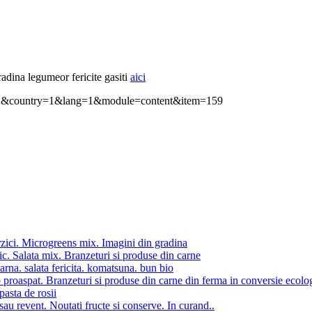
gradina legumeor fericite gasiti
aici
ion=1&country=1&lang=1&module=content&item=159
zici. Microgreens mix. Imagini din gradina
ic. Salata mix. Branzeturi si produse din carne
iarna. salata fericita. komatsuna. bun bio
 proaspat. Branzeturi si produse din carne din ferma in conversie ecolo
pasta de rosii
au revent. Noutati fructe si conserve. In curand..