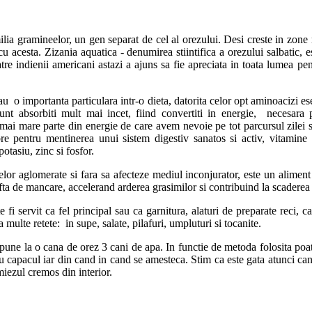
ilia gramineelor, un gen separat de cel al orezului. Desi creste in zon
cu acesta. Zizania aquatica - denumirea stiintifica a orezului salbatic, 
re indienii americani astazi a ajuns sa fie apreciata in toata lumea pen
u o importanta particulara intr-o dieta, datorita celor opt aminoacizi esen
sunt absorbiti mult mai incet, fiind convertiti in energie, necesara
ai mare parte din energie de care avem nevoie pe tot parcursul zilei si 
ibre pentru mentinerea unui sistem digestiv sanatos si activ, vitamin
otasiu, zinc si fosfor.
elor aglomerate si fara sa afecteze mediul inconjurator, este un aliment d
ofta de mancare, accelerand arderea grasimilor si contribuind la scaderea
fi servit ca fel principal sau ca garnitura, alaturi de preparate reci, ca
multe retete: in supe, salate, pilafuri, umpluturi si tocanite.
se pune la o cana de orez 3 cani de apa. In functie de metoda folosita po
 cu capacul iar din cand in cand se amesteca. Stim ca este gata atunci ca
miezul cremos din interior.