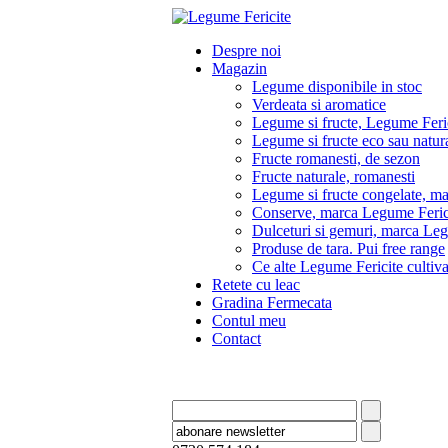
Despre noi
Magazin
Legume disponibile in stoc
Verdeata si aromatice
Legume si fructe, Legume Feri
Legume si fructe eco sau natura
Fructe romanesti, de sezon
Fructe naturale, romanesti
Legume si fructe congelate, m
Conserve, marca Legume Feric
Dulceturi si gemuri, marca Leg
Produse de tara. Pui free range
Ce alte Legume Fericite culti
Retete cu leac
Gradina Fermecata
Contul meu
Contact