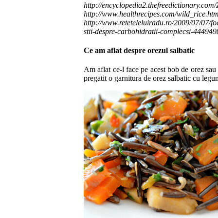
http://encyclopedia2.thefreedictionary.com/Z
http://www.healthrecipes.com/wild_rice.htm 
http://www.reteteleluiradu.ro/2009/07/07/fo
stii-despre-carbohidratii-complecsi-4449498
Ce am aflat despre orezul salbatic
Am aflat ce-l face pe acest bob de orez sau 
pregatit o garnitura de orez salbatic cu legu