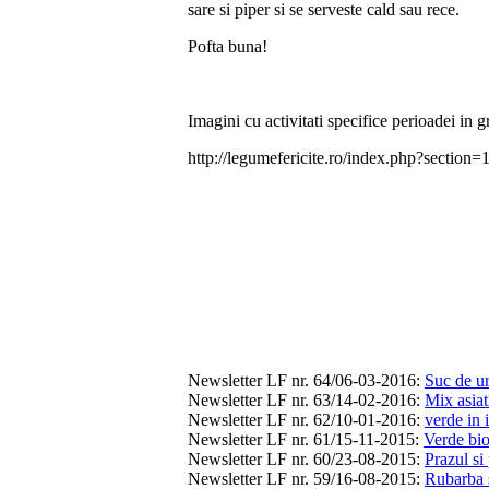
sare si piper si se serveste cald sau rece.
Pofta buna!
Imagini cu activitati specifice perioadei in 
http://legumefericite.ro/index.php?sect
Newsletter LF nr. 64/06-03-2016
:
Suc de ur
Newsletter LF nr. 63/14-02-2016
:
Mix asiat
Newsletter LF nr. 62/10-01-2016
:
verde in 
Newsletter LF nr. 61/15-11-2015
:
Verde bio
Newsletter LF nr. 60/23-08-2015
:
Prazul si 
Newsletter LF nr. 59/16-08-2015
:
Rubarba s