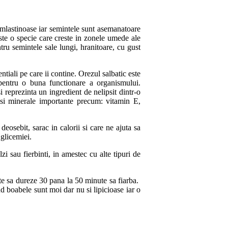
e mlastinoase iar semintele sunt asemanatoare
este o specie care creste in zonele umede ale
tru semintele sale lungi, hranitoare, cu gust
tiali pe care ii contine. Orezul salbatic este
 pentru o buna functionare a organismului.
reprezinta un ingredient de nelipsit dintr-o
e si minerale importante precum: vitamin E,
eosebit, sarac in calorii si care ne ajuta sa
 glicemiei.
lzi sau fierbinti, in amestec cu alte tipuri de
ate sa dureze 30 pana la 50 minute sa fiarba.
nd boabele sunt moi dar nu si lipicioase iar o