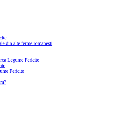
cite
le din alte ferme romanesti
arca Legume Fericite
ite
ume Fericite
vam?