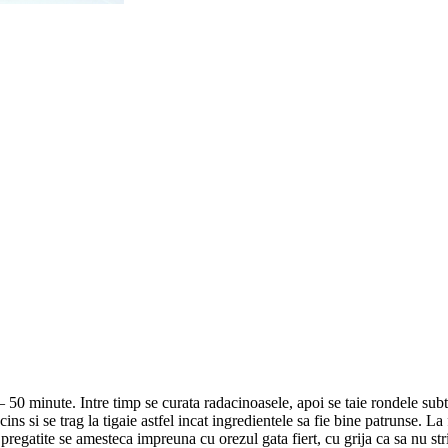
– 50 minute. Intre timp se curata radacinoasele, apoi se taie rondele subtir
ins si se trag la tigaie astfel incat ingredientele sa fie bine patrunse. La
 pregatite se amesteca impreuna cu orezul gata fiert, cu grija ca sa nu s