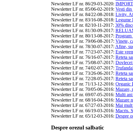
Newsletter LF nr. 86/29-03-2020
:
IMPORT
Newsletter LF nr. 85/06-02-2019
:
Vesti din
Newsletter LF nr. 84/22-08-2018
:
Livity. A
Newsletter LF nr. 83/16-08-2018
:
Legume F
Newsletter LF nr. 82/10-11-2017
:
30% disco
Newsletter LF nr. 81/30-09-2017
:
RELUAM
Newsletter LF nr. 80/13-08-2017
:
Program l
Newsletter LF nr. 79/06-08-2017
:
Vinete, ca
Newsletter LF nr. 78/30-07-2017
:
Afine, su
Newsletter LF nr. 77/23-07-2017
:
Este vrem
Newsletter LF nr. 76/16-07-2017
:
Reteta sa
Newsletter LF nr. 75/08-07-2017
:
Dovlecei 
Newsletter LF nr. 74/02-07-2017
:
Trufandal
Newsletter LF nr. 73/26-06-2017
:
Reteta sa
Newsletter LF nr. 72/28-05-2017
:
Reteta sa
Newsletter LF nr. 71/13-12-2016
:
Organic D
Newsletter LF nr. 70/05-06-2016
:
Mazare, m
Newsletter LF nr. 69/07-05-2016
:
Multi ani
Newsletter LF nr. 68/16-04-2016
:
Mazare n
Newsletter LF nr. 67/27-03-2016
:
Mai mult 
Newsletter LF nr. 66/19-03-2016
:
Macris. 
Newsletter LF nr. 65/12-03-2016
:
Despre or
Despre orezul salbatic