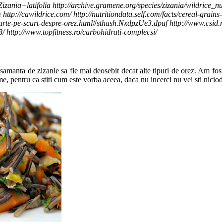
izania+latifolia http://archive.gramene.org/species/zizania/wildrice_nu
http://cawildrice.com/ http://nutritiondata.self.com/facts/cereal-grain
arte-pe-scurt-despre-orez.html#sthash.NxdpzUe3.dpuf http://www.csid.ro/d
/ http://www.topfitness.ro/carbohidrati-complecsi/
samanta de zizanie sa fie mai deosebit decat alte tipuri de orez. Am fost
me, pentru ca stiti cum este vorba aceea, daca nu incerci nu vei sti niciod