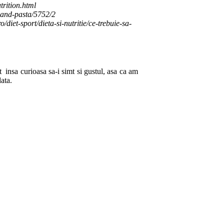
trition.html
s-and-pasta/5752/2
iet-sport/dieta-si-nutritie/ce-trebuie-sa-
 insa curioasa sa-i simt si gustul, asa ca am
ata.