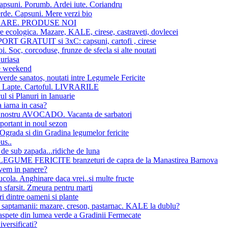
apsuni. Porumb. Ardei iute. Coriandru
rde. Capsuni. Mere verzi bio
SARE. PRODUSE NOI
re ecologica. Mazare, KALE, cirese, castraveti, dovlecei
T GRATUIT si 3xC: capsuni, cartofi , cirese
oi. Soc, corcoduse, frunze de sfecla si alte noutati
uriasa
e weekend
verde sanatos, noutati intre Legumele Fericite
 Lapte. Cartoful. LIVRARILE
ul si Planuri in Ianuarie
 iarna in casa?
l nostru AVOCADO. Vacanta de sarbatori
ortant in noul sezon
 Ograda si din Gradina legumelor fericite
us..
e sub zapada...ridiche de luna
EGUME FERICITE branzeturi de capra de la Manastirea Barnova
vem in panere?
ola. Anghinare daca vrei..si multe fructe
sfarsit. Zmeura pentru marti
 dintre oameni si plante
 saptamanii: mazare, creson, pastarnac. KALE la dublu?
aspete din lumea verde a Gradinii Fermecate
iversificati?