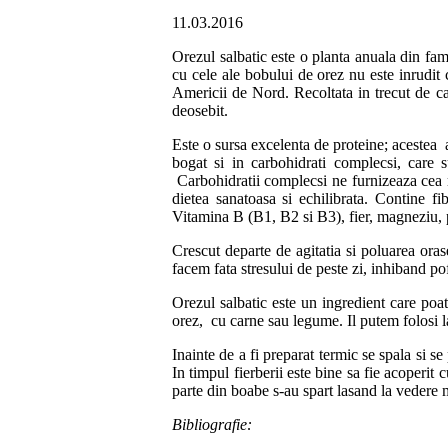
11.03.2016
Orezul salbatic este o planta anuala din fam
cu cele ale bobului de orez nu este inrudit 
Americii de Nord. Recoltata in trecut de cat
deosebit.
Este o sursa excelenta de proteine; acestea a
bogat si in carbohidrati complecsi, care 
Carbohidratii complecsi ne furnizeaza cea m
dietea sanatoasa si echilibrata. Contine f
Vitamina B (B1, B2 si B3), fier, magneziu, p
Crescut departe de agitatia si poluarea oras
facem fata stresului de peste zi, inhiband p
Orezul salbatic este un ingredient care poate 
orez, cu carne sau legume. Il putem folosi la 
Inainte de a fi preparat termic se spala si 
In timpul fierberii este bine sa fie acoperit
parte din boabe s-au spart lasand la vedere 
Bibliografie: