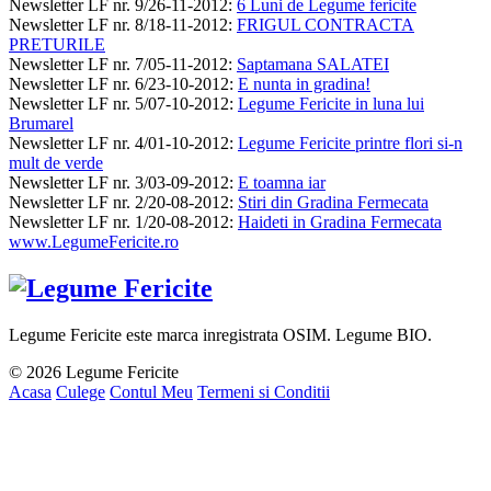
Newsletter LF nr. 9/26-11-2012
:
6 Luni de Legume fericite
Newsletter LF nr. 8/18-11-2012
:
FRIGUL CONTRACTA
PRETURILE
Newsletter LF nr. 7/05-11-2012
:
Saptamana SALATEI
Newsletter LF nr. 6/23-10-2012
:
E nunta in gradina!
Newsletter LF nr. 5/07-10-2012
:
Legume Fericite in luna lui
Brumarel
Newsletter LF nr. 4/01-10-2012
:
Legume Fericite printre flori si-n
mult de verde
Newsletter LF nr. 3/03-09-2012
:
E toamna iar
Newsletter LF nr. 2/20-08-2012
:
Stiri din Gradina Fermecata
Newsletter LF nr. 1/20-08-2012
:
Haideti in Gradina Fermecata
www.LegumeFericite.ro
Legume Fericite este marca inregistrata OSIM. Legume BIO.
© 2026 Legume Fericite
Acasa
Culege
Contul Meu
Termeni si Conditii