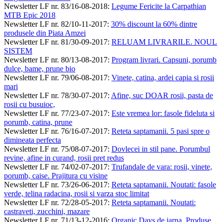
Newsletter LF nr. 83/16-08-2018
:
Legume Fericite la Carpathian
MTB Epic 2018
Newsletter LF nr. 82/10-11-2017
:
30% discount la 60% dintre
produsele din Piata Amzei
Newsletter LF nr. 81/30-09-2017
:
RELUAM LIVRARILE. NOUL
SISTEM
Newsletter LF nr. 80/13-08-2017
:
Program livrari. Capsuni, porumb
dulce, bame, prune bio
Newsletter LF nr. 79/06-08-2017
:
Vinete, catina, ardei capia si rosii
mari
Newsletter LF nr. 78/30-07-2017
:
Afine, suc DOAR rosii, pasta de
rosii cu busuioc,
Newsletter LF nr. 77/23-07-2017
:
Este vremea lor: fasole fideluta si
porumb, catina, prune
Newsletter LF nr. 76/16-07-2017
:
Reteta saptamanii. 5 pasi spre o
dimineata perfecta
Newsletter LF nr. 75/08-07-2017
:
Dovlecei in stil pane. Porumbul
revine, afine in curand, rosii pret redus
Newsletter LF nr. 74/02-07-2017
:
Trufandale de vara: rosii, vinete,
porumb, caise. Prajitura cu visine
Newsletter LF nr. 73/26-06-2017
:
Reteta saptamanii. Noutati: fasole
verde, telina radacina, rosii si varza stoc limitat
Newsletter LF nr. 72/28-05-2017
:
Reteta saptamanii. Noutati:
castraveti, zucchini, mazare
Newsletter LF nr. 71/13-12-2016
:
Organic Days de iarna. Produse