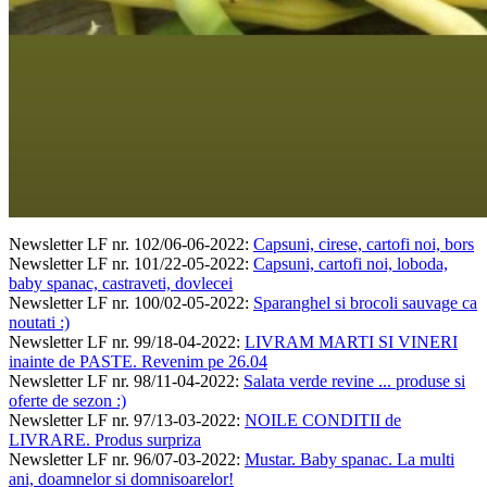
Newsletter LF nr. 102/06-06-2022
:
Capsuni, cirese, cartofi noi, bors
Newsletter LF nr. 101/22-05-2022
:
Capsuni, cartofi noi, loboda,
baby spanac, castraveti, dovlecei
Newsletter LF nr. 100/02-05-2022
:
Sparanghel si brocoli sauvage ca
noutati :)
Newsletter LF nr. 99/18-04-2022
:
LIVRAM MARTI SI VINERI
inainte de PASTE. Revenim pe 26.04
Newsletter LF nr. 98/11-04-2022
:
Salata verde revine ... produse si
oferte de sezon :)
Newsletter LF nr. 97/13-03-2022
:
NOILE CONDITII de
LIVRARE. Produs surpriza
Newsletter LF nr. 96/07-03-2022
:
Mustar. Baby spanac. La multi
ani, doamnelor si domnisoarelor!