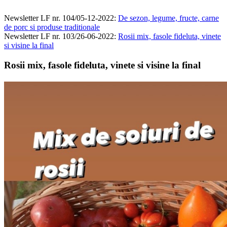
Newsletter LF nr. 104/05-12-2022
:
De sezon, legume, fructe, carne
de porc si produse traditionale
Newsletter LF nr. 103/26-06-2022
:
Rosii mix, fasole fideluta, vinete
si visine la final
Rosii mix, fasole fideluta, vinete si visine la final