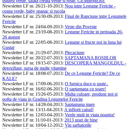
usturoi verde. salata creata verde si rosie. GEMdeMERE
Newsletter LF nr. 26/21-10-2013
:
Nou intre Legume Fericite -
ceapa verde, baby spanac si rucola
Newsletter LF nr. 25/30-09-2013
:
Final de Rapciune intre Legumele
Fericite
Newsletter LF nr. 24/04-09-2013
:
Veste din Poveste
Newsletter LF nr. 23/19-08-2013
:
Legume Fericite in perioada 20-
26 august
Newsletter LF nr. 22/05-08-2013
:
Legume si fructe noi in luna lui
Gustar
Newsletter LF nr. 21/29-07-2013
:
Plecaciune
Newsletter LF nr. 20/22-07-2013
:
SAPTAMANA ROSIILOR
Newsletter LF nr. 19/15-07-2013
:
DESCOPERA MANGOLDUL -
detoxifiant, sursa de multe vitamine
Newsletter LF nr. 18/08-07-2013
:
De ce Legume Fericite? De ce
KALE?
Newsletter LF nr. 17/09-06-2013
:
O furnica duce-n spate..
Newsletter LF nr. 16/02-06-2013
:
O saptamana cu soare!
Newsletter LF nr. 15/26-05-2013
:
Multa culoare, produse noi si
pofta de viata in Gradina Legumelor Fericite
Newsletter LF nr. 14/28-04-2013
:
Saptamana mare
Newsletter LF nr. 13/11-04-2013
:
A inflorit caisul!
Newsletter LF nr. 12/03-04-2013
:
Verde mult in viata noastra!
Newsletter LF nr. 11/10-01-2013
:
2013 urari de bine
Newsletter LF nr. 10/04-12-2012
:
Vin sarbatorile