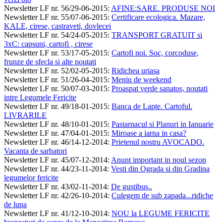
Newsletter LF nr. 56/29-06-2015
:
AFINE:SARE. PRODUSE NOI
Newsletter LF nr. 55/07-06-2015
:
Certificare ecologica. Mazare,
KALE, cirese, castraveti, dovlecei
Newsletter LF nr. 54/24-05-2015
:
TRANSPORT GRATUIT si
3xC: capsuni, cartofi , cirese
Newsletter LF nr. 53/17-05-2015
:
Cartofi noi. Soc, corcoduse,
frunze de sfecla si alte noutati
Newsletter LF nr. 52/02-05-2015
:
Ridichea uriasa
Newsletter LF nr. 51/26-04-2015
:
Meniu de weekend
Newsletter LF nr. 50/07-03-2015
:
Proaspat verde sanatos, noutati
intre Legumele Fericite
Newsletter LF nr. 49/18-01-2015
:
Banca de Lapte. Cartoful.
LIVRARILE
Newsletter LF nr. 48/10-01-2015
:
Pastarnacul si Planuri in Ianuarie
Newsletter LF nr. 47/04-01-2015
:
Miroase a iarna in casa?
Newsletter LF nr. 46/14-12-2014
:
Prietenul nostru AVOCADO.
Vacanta de sarbatori
Newsletter LF nr. 45/07-12-2014
:
Anunt important in noul sezon
Newsletter LF nr. 44/23-11-2014
:
Vesti din Ograda si din Gradina
legumelor fericite
Newsletter LF nr. 43/02-11-2014
:
De gustibus..
Newsletter LF nr. 42/26-10-2014
:
Culegem de sub zapada...ridiche
de luna
Newsletter LF nr. 41/12-10-2014
:
NOU la LEGUME FERICITE