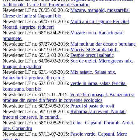
traditionale. Carne bio. Program de sarbatori
Newsletter LF nr. 70/05-06-2016
:
Mazare, mangold, mozzarella.
Cirese de iunie si Capsuni bio
Newsletter LF nr. 69/07-05-2016
:
Multi ani cu Legume Fericite!
Noutati, surprize, reduceri
Newsletter LF nr. 68/16-04-2016
:
Mazare noua. Radacinoase
proaspete.
Newsletter LF nr. 67/27-03-2016
:
Mai mult un dar decat o buruiana
Newsletter LF nr. 66/19-03-2016
:
Macris. SOS ambalajul..
Newsletter LF nr. 65/12-03-2016
:
Despre orezul salbatic
Newsletter LF nr. 64/06-03-2016
:
Suc de urzici. Microgreens mix.
Imagini din gradina
Newsletter LF nr. 63/14-02-2016
:
Mix asiatic. Salata mix.
Branzeturi si produse din carne
Newsletter LF nr. 62/10-01-2016
:
verde in iarna. salata fericita.
komatsuna. bun bio
Newsletter LF nr. 61/15-11-2015
:
Verde bio proaspat. Branzeturi si
produse din carne din ferma in conversie ecologica
Newsletter LF nr. 60/23-08-2015
:
Prazul si pasta de rosii
Newsletter LF nr. 59/16-08-2015
:
Rubarba sau revent. Noutati
fructe si conserve. In curand..
Newsletter LF nr. 58/10-08-2015
:
Telina. Capsuni. Porumb. Ardei
iute. Coriandru
Newsletter LF nr. 57/13-07-2015
:
Fasole verde. Capsuni. Mere
verzi bio