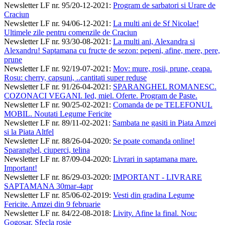
Newsletter LF nr. 95/20-12-2021
:
Program de sarbatori si Urare de
Craciun
Newsletter LF nr. 94/06-12-2021
:
La multi ani de Sf Nicolae!
Ultimele zile pentru comenzile de Craciun
Newsletter LF nr. 93/30-08-2021
:
La multi ani, Alexandra si
Alexandru! Saptamana cu fructe de sezon: pepeni, afine, mere, pere,
prune
Newsletter LF nr. 92/19-07-2021
:
Mov: mure, rosii, prune, ceapa.
Rosu: cherry, capsuni, ..cantitati super reduse
Newsletter LF nr. 91/26-04-2021
:
SPARANGHEL ROMANESC.
COZONACI VEGANI. Ied, miel. Oferte. Program de Paste.
Newsletter LF nr. 90/25-02-2021
:
Comanda de pe TELEFONUL
MOBIL. Noutati Legume Fericite
Newsletter LF nr. 89/11-02-2021
:
Sambata ne gasiti in Piata Amzei
si la Piata Altfel
Newsletter LF nr. 88/26-04-2020
:
Se poate comanda online!
Sparanghel, ciuperci, telina
Newsletter LF nr. 87/09-04-2020
:
Livrari in saptamana mare.
Important!
Newsletter LF nr. 86/29-03-2020
:
IMPORTANT - LIVRARE
SAPTAMANA 30mar-4apr
Newsletter LF nr. 85/06-02-2019
:
Vesti din gradina Legume
Fericite. Amzei din 9 februarie
Newsletter LF nr. 84/22-08-2018
:
Livity. Afine la final. Nou:
Gogosar. Sfecla rosie