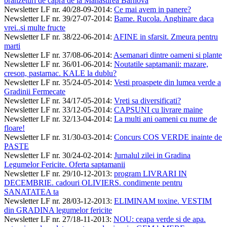
branzeturi de capra de la Manastirea Barnova
Newsletter LF nr. 40/28-09-2014
:
Ce mai avem in panere?
Newsletter LF nr. 39/27-07-2014
:
Bame. Rucola. Anghinare daca
vrei..si multe fructe
Newsletter LF nr. 38/22-06-2014
:
AFINE in sfarsit. Zmeura pentru
marti
Newsletter LF nr. 37/08-06-2014
:
Asemanari dintre oameni si plante
Newsletter LF nr. 36/01-06-2014
:
Noutatile saptamanii: mazare,
creson, pastarnac. KALE la dublu?
Newsletter LF nr. 35/24-05-2014
:
Vesti proaspete din lumea verde a
Gradinii Fermecate
Newsletter LF nr. 34/17-05-2014
:
Vreti sa diversificati?
Newsletter LF nr. 33/12-05-2014
:
CAPSUNI cu livrare maine
Newsletter LF nr. 32/13-04-2014
:
La multi ani oameni cu nume de
floare!
Newsletter LF nr. 31/30-03-2014
:
Concurs COS VERDE inainte de
PASTE
Newsletter LF nr. 30/24-02-2014
:
Jurnalul zilei in Gradina
Legumelor Fericite. Oferta saptamanii
Newsletter LF nr. 29/10-12-2013
:
program LIVRARI IN
DECEMBRIE. cadouri OLIVIERS. condimente pentru
SANATATEA ta
Newsletter LF nr. 28/03-12-2013
:
ELIMINAM toxine. VESTIM
din GRADINA legumelor fericite
Newsletter LF nr. 27/18-11-2013
:
NOU: ceapa verde si de apa.