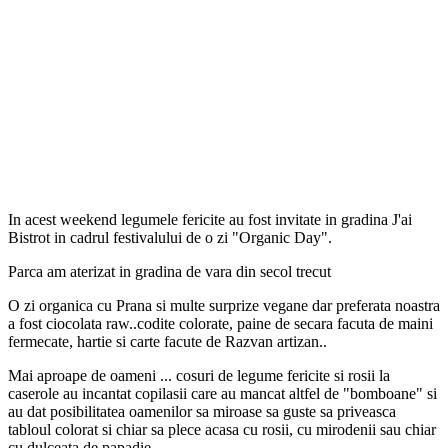
In acest weekend legumele fericite au fost invitate in gradina J'ai
Bistrot in cadrul festivalului de o zi "Organic Day".
Parca am aterizat in gradina de vara din secol trecut
O zi organica cu Prana si multe surprize vegane dar preferata noastra
a fost ciocolata raw..codite colorate, paine de secara facuta de maini
fermecate, hartie si carte facute de Razvan artizan..
Mai aproape de oameni ... cosuri de legume fericite si rosii la
caserole au incantat copilasii care au mancat altfel de "bomboane" si
au dat posibilitatea oamenilor sa miroase sa guste sa priveasca
tabloul colorat si chiar sa plece acasa cu rosii, cu mirodenii sau chiar
cu dulceata de papadie.