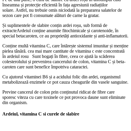
înseamna și protecție eficientă în fața agresiunii radiațiilor
solare. Astfel, nu trebuie omis niciodată la prepararea salatelor de
sezon care pot fi consumate alături de carne la gratar.
Și suplimentele de slabire conțin ardei roșu, sub formă de
extracteArdeiul conține anumite fitochimicale și carotenoide, în
special betacaroten, ce au proprietăți antioxidante și anti-inflamatorii.
Conține multă vitamina C, care întărește sistemul imunitar și menține
pielea tânără. cea mai mare cantitate de vitamina c este concentrată
în ardeiul rosu Sunt bogați în fibre, ceea ce ajută la scăderea
colesterolului și prevenirea cancerului de colon, vitamina C și beta-
caroten care sunt benefice împotriva cataractei.
Cu ajutorul vitaminei B6 și a acidului folic din ardei, organismul
metabolizează enzimele ce pot cauza cheagurile din vasele sanguine.
Previne cancerul de colon prin conținutul ridicat de fibre care
sporesc viteza cu care toxinele ce pot provoca daune sunt eliminate
din organism.
Ardeiul, vitamina C si curele de slabire