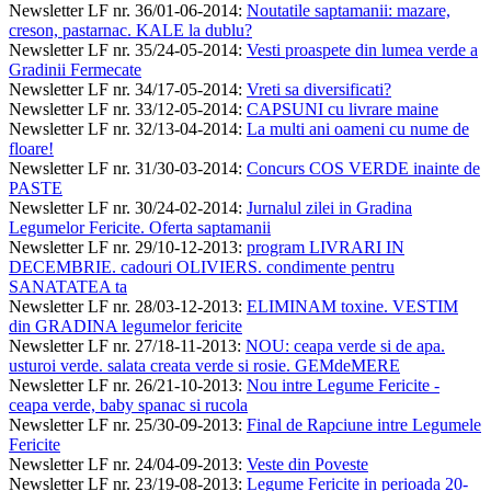
Newsletter LF nr. 36/01-06-2014
:
Noutatile saptamanii: mazare,
creson, pastarnac. KALE la dublu?
Newsletter LF nr. 35/24-05-2014
:
Vesti proaspete din lumea verde a
Gradinii Fermecate
Newsletter LF nr. 34/17-05-2014
:
Vreti sa diversificati?
Newsletter LF nr. 33/12-05-2014
:
CAPSUNI cu livrare maine
Newsletter LF nr. 32/13-04-2014
:
La multi ani oameni cu nume de
floare!
Newsletter LF nr. 31/30-03-2014
:
Concurs COS VERDE inainte de
PASTE
Newsletter LF nr. 30/24-02-2014
:
Jurnalul zilei in Gradina
Legumelor Fericite. Oferta saptamanii
Newsletter LF nr. 29/10-12-2013
:
program LIVRARI IN
DECEMBRIE. cadouri OLIVIERS. condimente pentru
SANATATEA ta
Newsletter LF nr. 28/03-12-2013
:
ELIMINAM toxine. VESTIM
din GRADINA legumelor fericite
Newsletter LF nr. 27/18-11-2013
:
NOU: ceapa verde si de apa.
usturoi verde. salata creata verde si rosie. GEMdeMERE
Newsletter LF nr. 26/21-10-2013
:
Nou intre Legume Fericite -
ceapa verde, baby spanac si rucola
Newsletter LF nr. 25/30-09-2013
:
Final de Rapciune intre Legumele
Fericite
Newsletter LF nr. 24/04-09-2013
:
Veste din Poveste
Newsletter LF nr. 23/19-08-2013
:
Legume Fericite in perioada 20-