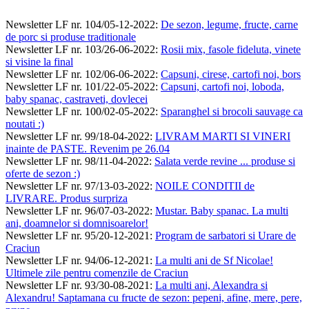
Newsletter LF nr. 104/05-12-2022
:
De sezon, legume, fructe, carne
de porc si produse traditionale
Newsletter LF nr. 103/26-06-2022
:
Rosii mix, fasole fideluta, vinete
si visine la final
Newsletter LF nr. 102/06-06-2022
:
Capsuni, cirese, cartofi noi, bors
Newsletter LF nr. 101/22-05-2022
:
Capsuni, cartofi noi, loboda,
baby spanac, castraveti, dovlecei
Newsletter LF nr. 100/02-05-2022
:
Sparanghel si brocoli sauvage ca
noutati :)
Newsletter LF nr. 99/18-04-2022
:
LIVRAM MARTI SI VINERI
inainte de PASTE. Revenim pe 26.04
Newsletter LF nr. 98/11-04-2022
:
Salata verde revine ... produse si
oferte de sezon :)
Newsletter LF nr. 97/13-03-2022
:
NOILE CONDITII de
LIVRARE. Produs surpriza
Newsletter LF nr. 96/07-03-2022
:
Mustar. Baby spanac. La multi
ani, doamnelor si domnisoarelor!
Newsletter LF nr. 95/20-12-2021
:
Program de sarbatori si Urare de
Craciun
Newsletter LF nr. 94/06-12-2021
:
La multi ani de Sf Nicolae!
Ultimele zile pentru comenzile de Craciun
Newsletter LF nr. 93/30-08-2021
:
La multi ani, Alexandra si
Alexandru! Saptamana cu fructe de sezon: pepeni, afine, mere, pere,