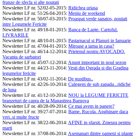
frunze de sfecla si alte noutati
Newsletter LF nr. 52/02-05-2015
:
Ridichea uriasa
Newsletter LF nr. 51/26-04-2015
:
Meniu de weekend
Newsletter LF nr. 50/07-03-2015
:
Proaspat verde sanatos, noutati
intre Legumele Fericite
Newsletter LF nr. 49/18-01-2015
:
Banca de Lapte. Cartoful.
LIVRARILE
Newsletter LF nr. 48/10-01-2015
:
Pastarnacul si Planuri in Ianuarie
Newsletter LF nr. 47/04-01-2015
:
Miroase a iarna in casa?
Newsletter LF nr. 46/14-12-2014
:
Prietenul nostru AVOCADO.
Vacanta de sarbatori
Newsletter LF nr. 45/07-12-2014
:
Anunt important in noul sezon
Newsletter LF nr. 44/23-11-2014
:
Vesti din Ograda si din Gradina
legumelor fericite
Newsletter LF nr. 43/02-11-2014
:
De gustibus..
Newsletter LF nr. 42/26-10-2014
:
Culegem de sub zapada...ridiche
de luna
Newsletter LF nr. 41/12-10-2014
:
NOU la LEGUME FERICITE
branzeturi de capra de la Manastirea Barnova
Newsletter LF nr. 40/28-09-2014
:
Ce mai avem in panere?
Newsletter LF nr. 39/27-07-2014
:
Bame. Rucola. Anghinare daca
vrei..si multe fructe
Newsletter LF nr. 38/22-06-2014
:
AFINE in sfarsit. Zmeura pentru
marti
Newsletter LF nr. 37/08-06-2014
:
Asemanari dintre oameni si plante