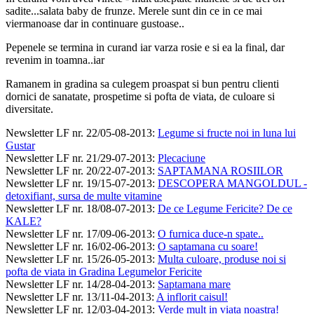
sadite...salata baby de frunze. Merele sunt din ce in ce mai
viermanoase dar in continuare gustoase..
Pepenele se termina in curand iar varza rosie e si ea la final, dar
revenim in toamna..iar
Ramanem in gradina sa culegem proaspat si bun pentru clienti
dornici de sanatate, prospetime si pofta de viata, de culoare si
diversitate.
Newsletter LF nr. 22/05-08-2013
:
Legume si fructe noi in luna lui
Gustar
Newsletter LF nr. 21/29-07-2013
:
Plecaciune
Newsletter LF nr. 20/22-07-2013
:
SAPTAMANA ROSIILOR
Newsletter LF nr. 19/15-07-2013
:
DESCOPERA MANGOLDUL -
detoxifiant, sursa de multe vitamine
Newsletter LF nr. 18/08-07-2013
:
De ce Legume Fericite? De ce
KALE?
Newsletter LF nr. 17/09-06-2013
:
O furnica duce-n spate..
Newsletter LF nr. 16/02-06-2013
:
O saptamana cu soare!
Newsletter LF nr. 15/26-05-2013
:
Multa culoare, produse noi si
pofta de viata in Gradina Legumelor Fericite
Newsletter LF nr. 14/28-04-2013
:
Saptamana mare
Newsletter LF nr. 13/11-04-2013
:
A inflorit caisul!
Newsletter LF nr. 12/03-04-2013
:
Verde mult in viata noastra!