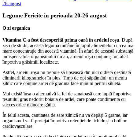
26 august
Legume Fericite in perioada 20-26 august
O zi organica
Vitamina C a fost descoperită prima oară în ardeiul roșu.
După
zeci de studii, această legumă rămâne în topul alimentelor cu cea mai
mare concentrație din această vitamină. În afară de această substanță
indispensabilă organismului uman, ardeiul roșu conține și un aliat
împotriva grăsimiii localizate.
Astfel, ardeiul roșu nu trebuie să lipsească din nici o dietă destinată
eliminarii kilogramelor în plus. Timp de opt săptămâni, un meniu
zilnic care conține ardei de gradina face minuni pentru siluetă.
Mai există însa o alternativă la fel de sanatoasă care luptă împotriva
țesutului gras nedorit: boiaua de ardei, care poate condimenta cu
succes orice mâncare gătita.
În felul acesta, cantitatea de sare zilnică nu va depăși 5 grame, iar
organismul va fi protejat împotriva retenției de lichide și a bolilor
cardiovasculare.
Pe de altă parte, o cură de slăbire cu ardei roșu în anotimpul cald