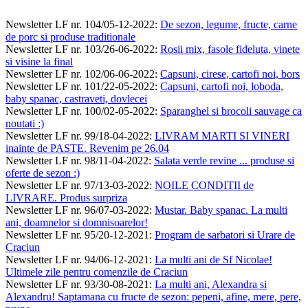
Newsletter LF nr. 104/05-12-2022
:
De sezon, legume, fructe, carne
de porc si produse traditionale
Newsletter LF nr. 103/26-06-2022
:
Rosii mix, fasole fideluta, vinete
si visine la final
Newsletter LF nr. 102/06-06-2022
:
Capsuni, cirese, cartofi noi, bors
Newsletter LF nr. 101/22-05-2022
:
Capsuni, cartofi noi, loboda,
baby spanac, castraveti, dovlecei
Newsletter LF nr. 100/02-05-2022
:
Sparanghel si brocoli sauvage ca
noutati :)
Newsletter LF nr. 99/18-04-2022
:
LIVRAM MARTI SI VINERI
inainte de PASTE. Revenim pe 26.04
Newsletter LF nr. 98/11-04-2022
:
Salata verde revine ... produse si
oferte de sezon :)
Newsletter LF nr. 97/13-03-2022
:
NOILE CONDITII de
LIVRARE. Produs surpriza
Newsletter LF nr. 96/07-03-2022
:
Mustar. Baby spanac. La multi
ani, doamnelor si domnisoarelor!
Newsletter LF nr. 95/20-12-2021
:
Program de sarbatori si Urare de
Craciun
Newsletter LF nr. 94/06-12-2021
:
La multi ani de Sf Nicolae!
Ultimele zile pentru comenzile de Craciun
Newsletter LF nr. 93/30-08-2021
:
La multi ani, Alexandra si
Alexandru! Saptamana cu fructe de sezon: pepeni, afine, mere, pere,