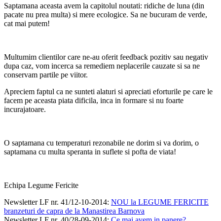
Saptamana aceasta avem la capitolul noutati: ridiche de luna (din
pacate nu prea multa) si mere ecologice. Sa ne bucuram de verde,
cat mai putem!
Multumim clientilor care ne-au oferit feedback pozitiv sau negativ
dupa caz, vom incerca sa remediem neplacerile cauzate si sa ne
conservam partile pe viitor.
Apreciem faptul ca ne sunteti alaturi si apreciati eforturile pe care le
facem pe aceasta piata dificila, inca in formare si nu foarte
incurajatoare.
O saptamana cu temperaturi rezonabile ne dorim si va dorim, o
saptamana cu multa speranta in suflete si pofta de viata!
Echipa Legume Fericite
Newsletter LF nr. 41/12-10-2014
:
NOU la LEGUME FERICITE
branzeturi de capra de la Manastirea Barnova
Newsletter LF nr. 40/28-09-2014
:
Ce mai avem in panere?