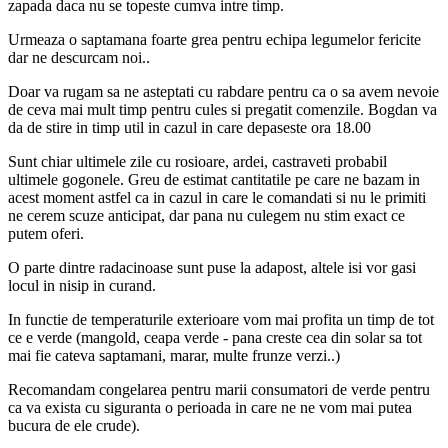
zapada daca nu se topeste cumva intre timp.
Urmeaza o saptamana foarte grea pentru echipa legumelor fericite
dar ne descurcam noi..
Doar va rugam sa ne asteptati cu rabdare pentru ca o sa avem nevoie
de ceva mai mult timp pentru cules si pregatit comenzile. Bogdan va
da de stire in timp util in cazul in care depaseste ora 18.00
Sunt chiar ultimele zile cu rosioare, ardei, castraveti probabil
ultimele gogonele. Greu de estimat cantitatile pe care ne bazam in
acest moment astfel ca in cazul in care le comandati si nu le primiti
ne cerem scuze anticipat, dar pana nu culegem nu stim exact ce
putem oferi.
O parte dintre radacinoase sunt puse la adapost, altele isi vor gasi
locul in nisip in curand.
In functie de temperaturile exterioare vom mai profita un timp de tot
ce e verde (mangold, ceapa verde - pana creste cea din solar sa tot
mai fie cateva saptamani, marar, multe frunze verzi..)
Recomandam congelarea pentru marii consumatori de verde pentru
ca va exista cu siguranta o perioada in care ne ne vom mai putea
bucura de ele crude).