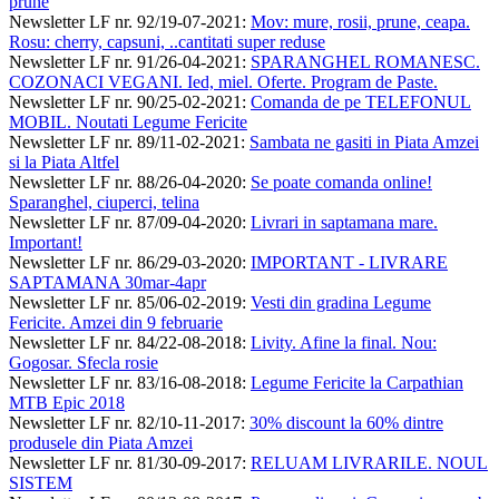
prune
Newsletter LF nr. 92/19-07-2021
:
Mov: mure, rosii, prune, ceapa.
Rosu: cherry, capsuni, ..cantitati super reduse
Newsletter LF nr. 91/26-04-2021
:
SPARANGHEL ROMANESC.
COZONACI VEGANI. Ied, miel. Oferte. Program de Paste.
Newsletter LF nr. 90/25-02-2021
:
Comanda de pe TELEFONUL
MOBIL. Noutati Legume Fericite
Newsletter LF nr. 89/11-02-2021
:
Sambata ne gasiti in Piata Amzei
si la Piata Altfel
Newsletter LF nr. 88/26-04-2020
:
Se poate comanda online!
Sparanghel, ciuperci, telina
Newsletter LF nr. 87/09-04-2020
:
Livrari in saptamana mare.
Important!
Newsletter LF nr. 86/29-03-2020
:
IMPORTANT - LIVRARE
SAPTAMANA 30mar-4apr
Newsletter LF nr. 85/06-02-2019
:
Vesti din gradina Legume
Fericite. Amzei din 9 februarie
Newsletter LF nr. 84/22-08-2018
:
Livity. Afine la final. Nou:
Gogosar. Sfecla rosie
Newsletter LF nr. 83/16-08-2018
:
Legume Fericite la Carpathian
MTB Epic 2018
Newsletter LF nr. 82/10-11-2017
:
30% discount la 60% dintre
produsele din Piata Amzei
Newsletter LF nr. 81/30-09-2017
:
RELUAM LIVRARILE. NOUL
SISTEM