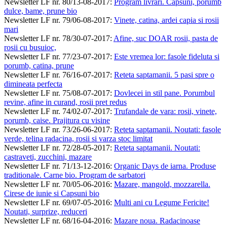
Newsletter LF nr. 80/13-08-2017
:
Program livrari. Capsuni, porumb
dulce, bame, prune bio
Newsletter LF nr. 79/06-08-2017
:
Vinete, catina, ardei capia si rosii
mari
Newsletter LF nr. 78/30-07-2017
:
Afine, suc DOAR rosii, pasta de
rosii cu busuioc,
Newsletter LF nr. 77/23-07-2017
:
Este vremea lor: fasole fideluta si
porumb, catina, prune
Newsletter LF nr. 76/16-07-2017
:
Reteta saptamanii. 5 pasi spre o
dimineata perfecta
Newsletter LF nr. 75/08-07-2017
:
Dovlecei in stil pane. Porumbul
revine, afine in curand, rosii pret redus
Newsletter LF nr. 74/02-07-2017
:
Trufandale de vara: rosii, vinete,
porumb, caise. Prajitura cu visine
Newsletter LF nr. 73/26-06-2017
:
Reteta saptamanii. Noutati: fasole
verde, telina radacina, rosii si varza stoc limitat
Newsletter LF nr. 72/28-05-2017
:
Reteta saptamanii. Noutati:
castraveti, zucchini, mazare
Newsletter LF nr. 71/13-12-2016
:
Organic Days de iarna. Produse
traditionale. Carne bio. Program de sarbatori
Newsletter LF nr. 70/05-06-2016
:
Mazare, mangold, mozzarella.
Cirese de iunie si Capsuni bio
Newsletter LF nr. 69/07-05-2016
:
Multi ani cu Legume Fericite!
Noutati, surprize, reduceri
Newsletter LF nr. 68/16-04-2016
:
Mazare noua. Radacinoase