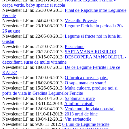
ceapa verde, baby spanac si rucola
Newsletter LF nr. 25/30-09-2013
:
Final de Rapciune intre Legumele
Fericite
Newsletter LF nr. 24/04-09-2013
:
Veste din Poveste
Newsletter LF nr. 23/19-08-2013
:
Legume Fericite in perioada 20-
26 august
Newsletter LF nr. 22/05-08-2013
:
Legume si fructe noi in luna lui
Gustar
Newsletter LF nr. 21/29-07-2013
:
Plecaciune
Newsletter LF nr. 20/22-07-2013
:
SAPTAMANA ROSIILOR
Newsletter LF nr. 19/15-07-2013
:
DESCOPERA MANGOLDUL -
detoxifiant, sursa de multe vitamine
Newsletter LF nr. 18/08-07-2013
:
De ce Legume Fericite? De ce
KALE?
Newsletter LF nr. 17/09-06-2013
:
O furnica duce-n spate..
Newsletter LF nr. 16/02-06-2013
:
O saptamana cu soare!
Newsletter LF nr. 15/26-05-2013
:
Multa culoare, produse noi si
pofta de viata in Gradina Legumelor Fericite
Newsletter LF nr. 14/28-04-2013
:
Saptamana mare
Newsletter LF nr. 13/11-04-2013
:
A inflorit caisul!
Newsletter LF nr. 12/03-04-2013
:
Verde mult in viata noastra!
Newsletter LF nr. 11/10-01-2013
:
2013 urari de bine
Newsletter LF nr. 10/04-12-2012
:
Vin sarbatorile
Newsletter LF nr. 9/26-11-2012
:
6 Luni de Legume fericite