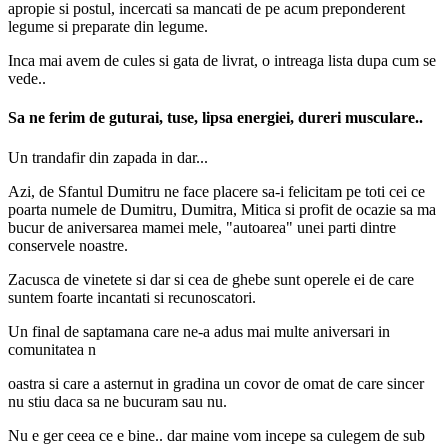
apropie si postul, incercati sa mancati de pe acum preponderent
legume si preparate din legume.
Inca mai avem de cules si gata de livrat, o intreaga lista dupa cum se
vede..
Sa ne ferim de guturai, tuse, lipsa energiei, dureri musculare..
Un trandafir din zapada in dar...
Azi, de Sfantul Dumitru ne face placere sa-i felicitam pe toti cei ce
poarta numele de Dumitru, Dumitra, Mitica si profit de ocazie sa ma
bucur de aniversarea mamei mele, "autoarea" unei parti dintre
conservele noastre.
Zacusca de vinetete si dar si cea de ghebe sunt operele ei de care
suntem foarte incantati si recunoscatori.
Un final de saptamana care ne-a adus mai multe aniversari in
comunitatea n
oastra si care a asternut in gradina un covor de omat de care sincer
nu stiu daca sa ne bucuram sau nu.
Nu e ger ceea ce e bine.. dar maine vom incepe sa culegem de sub