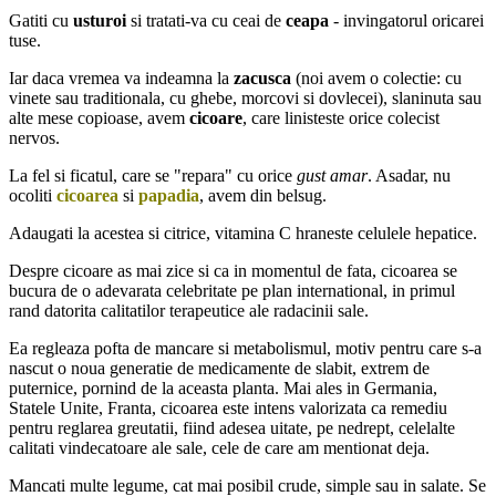
Gatiti cu
usturoi
si tratati-va cu ceai de
ceapa
- invingatorul oricarei
tuse.
Iar daca vremea va indeamna la
zacusca
(noi avem o colectie: cu
vinete sau traditionala, cu ghebe, morcovi si dovlecei), slaninuta sau
alte mese copioase, avem
cicoare
, care linisteste orice colecist
nervos.
La fel si ficatul, care se "repara" cu orice
gust amar
. Asadar, nu
ocoliti
cicoarea
si
papadia
, avem din belsug.
Adaugati la acestea si citrice, vitamina C hraneste celulele hepatice.
Despre cicoare as mai zice si ca in momentul de fata, cicoarea se
bucura de o adevarata celebritate pe plan international, in primul
rand datorita calitatilor terapeutice ale radacinii sale.
Ea regleaza pofta de mancare si metabolismul, motiv pentru care s-a
nascut o noua generatie de medicamente de slabit, extrem de
puternice, pornind de la aceasta planta. Mai ales in Germania,
Statele Unite, Franta, cicoarea este intens valorizata ca remediu
pentru reglarea greutatii, fiind adesea uitate, pe nedrept, celelalte
calitati vindecatoare ale sale, cele de care am mentionat deja.
Mancati multe legume, cat mai posibil crude, simple sau in salate. Se