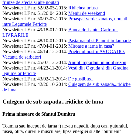
frunze de sfecla si alte noutati
Newsletter LF nr. 52/02-05-2015
:
Ridichea uriasa
Newsletter LF nr. 51/26-04-2015
:
Meniu de weekend
Newsletter LF nr. 50/07-03-2015
:
Proaspat verde sanatos, noutati
intre Legumele Fericite
Newsletter LF nr. 49/18-01-2015
:
Banca de Lapte. Cartoful.
LIVRARILE
Newsletter LF nr. 48/10-01-2015
:
Pastarnacul si Planuri in Ianuarie
Newsletter LF nr. 47/04-01-2015
:
Miroase a iarna in casa?
Newsletter LF nr. 46/14-12-2014
:
Prietenul nostru AVOCADO.
Vacanta de sarbatori
Newsletter LF nr. 45/07-12-2014
:
Anunt important in noul sezon
Newsletter LF nr. 44/23-11-2014
:
Vesti din Ograda si din Gradina
legumelor fericite
Newsletter LF nr. 43/02-11-2014
:
De gustibus..
Newsletter LF nr. 42/26-10-2014
:
Culegem de sub zapada...ridiche
de luna
Culegem de sub zapada...ridiche de luna
Prima ninsoare de Sfantul Dumitru
Toamna sau inceput de iarna :) ne-au napadit, dupa caz, guturaiul,
tusea, otita, durerile musculare, lipsa energiei si alte "buruieni".