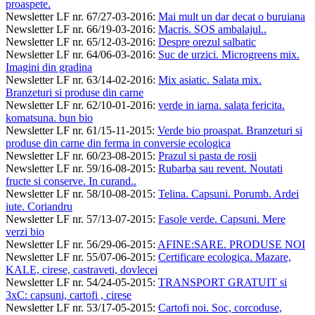
proaspete.
Newsletter LF nr. 67/27-03-2016
:
Mai mult un dar decat o buruiana
Newsletter LF nr. 66/19-03-2016
:
Macris. SOS ambalajul..
Newsletter LF nr. 65/12-03-2016
:
Despre orezul salbatic
Newsletter LF nr. 64/06-03-2016
:
Suc de urzici. Microgreens mix.
Imagini din gradina
Newsletter LF nr. 63/14-02-2016
:
Mix asiatic. Salata mix.
Branzeturi si produse din carne
Newsletter LF nr. 62/10-01-2016
:
verde in iarna. salata fericita.
komatsuna. bun bio
Newsletter LF nr. 61/15-11-2015
:
Verde bio proaspat. Branzeturi si
produse din carne din ferma in conversie ecologica
Newsletter LF nr. 60/23-08-2015
:
Prazul si pasta de rosii
Newsletter LF nr. 59/16-08-2015
:
Rubarba sau revent. Noutati
fructe si conserve. In curand..
Newsletter LF nr. 58/10-08-2015
:
Telina. Capsuni. Porumb. Ardei
iute. Coriandru
Newsletter LF nr. 57/13-07-2015
:
Fasole verde. Capsuni. Mere
verzi bio
Newsletter LF nr. 56/29-06-2015
:
AFINE:SARE. PRODUSE NOI
Newsletter LF nr. 55/07-06-2015
:
Certificare ecologica. Mazare,
KALE, cirese, castraveti, dovlecei
Newsletter LF nr. 54/24-05-2015
:
TRANSPORT GRATUIT si
3xC: capsuni, cartofi , cirese
Newsletter LF nr. 53/17-05-2015
:
Cartofi noi. Soc, corcoduse,